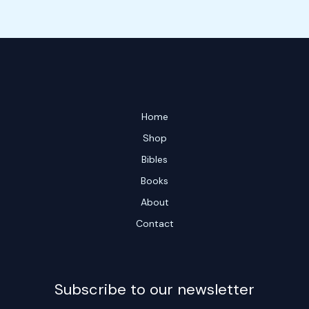
Home
Shop
Bibles
Books
About
Contact
Subscribe to our newsletter