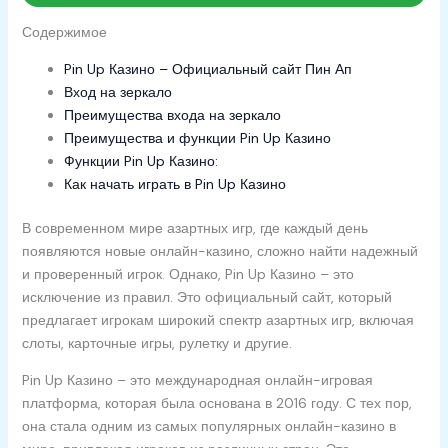
Содержимое
Pin Up Казино – Официальный сайт Пин Ап
Вход на зеркало
Преимущества входа на зеркало
Преимущества и функции Pin Up Казино
Функции Pin Up Казино:
Как начать играть в Pin Up Казино
В современном мире азартных игр, где каждый день
появляются новые онлайн-казино, сложно найти надежный
и проверенный игрок. Однако, Pin Up Казино – это
исключение из правил. Это официальный сайт, который
предлагает игрокам широкий спектр азартных игр, включая
слоты, карточные игры, рулетку и другие.
Pin Up Казино – это международная онлайн-игровая
платформа, которая была основана в 2016 году. С тех пор,
она стала одним из самых популярных онлайн-казино в