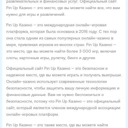
развлекательных и финансовых услуг. Официальный сайт
Pin Up Казино – это место, где вы можете найти все, что вам
нужно для игры и развлечений.
Pin Up Казино – это международная онлайн-игровая
платформа, которая была основана в 2016 году. С тех пор
она стала одним из самых популярных онлайн-казино в
мире, привлекая игроков из многих стран. Pin Up Казино –
это место, где вы можете найти более 3 000 игр, включая
слоты, карточные игры, рулетку, бинго и другие.
Официальный сайт Pin Up Казино – это безопасное и
надежное место, где вы можете играть и получать выигрыши.
Онлайн-казино использует современные технологии
безопасности, чтобы защитить вашу личную информацию и
финансовые данные. Вам не нужно беспокоиться о
безопасности, потому что Pin Up Казино – это официальный
сайт, который является членом международной ассоциации
онлайн-игровых платформ.
Pin Up Казино – это также место, где вы можете найти