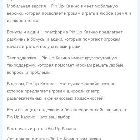
Мобильная версия – Pin Up Казино имеет мобильную
версию, которая позволяет игрокам играть в любое время и
из любой точки.
Бонусы и акции – платформа Pin Up Казино предлагает
различные бонусы и акции, которые помогают игрокам
начать играть и получать выигрыши.
Техподдержка – Pin Up Казино имеет круглосуточную
техподдержку, которая помогает игрокам решать любые
вопросы и проблемы.
В целом, Pin Up Казино – это лучшее онлайн-казино,
которое предлагает игрокам широкий спектр
развлекательных и финансовых возможностей.
Если вы ищете надежное и безопасное онлайн-казино, то
Pin Up Казино – это ваш выбор.
Как начать играть в Pin Up Казино
Для начала играть в Pin Up Казино вам нужно