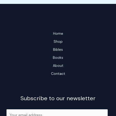
Home
Shop
Bibles
Books
About
Contact
Subscribe to our newsletter
E