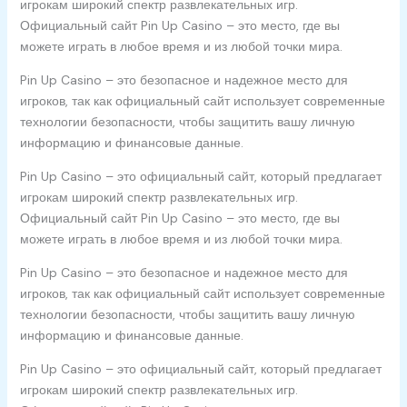
игрокам широкий спектр развлекательных игр.
Официальный сайт Pin Up Casino – это место, где вы
можете играть в любое время и из любой точки мира.
Pin Up Casino – это безопасное и надежное место для
игроков, так как официальный сайт использует современные
технологии безопасности, чтобы защитить вашу личную
информацию и финансовые данные.
Pin Up Casino – это официальный сайт, который предлагает
игрокам широкий спектр развлекательных игр.
Официальный сайт Pin Up Casino – это место, где вы
можете играть в любое время и из любой точки мира.
Pin Up Casino – это безопасное и надежное место для
игроков, так как официальный сайт использует современные
технологии безопасности, чтобы защитить вашу личную
информацию и финансовые данные.
Pin Up Casino – это официальный сайт, который предлагает
игрокам широкий спектр развлекательных игр.