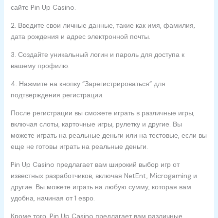
сайте Pin Up Casino.
2. Введите свои личные данные, такие как имя, фамилия,
дата рождения и адрес электронной почты.
3. Создайте уникальный логин и пароль для доступа к
вашему профилю.
4. Нажмите на кнопку “Зарегистрироваться” для
подтверждения регистрации.
После регистрации вы сможете играть в различные игры,
включая слоты, карточные игры, рулетку и другие. Вы
можете играть на реальные деньги или на тестовые, если вы
еще не готовы играть на реальные деньги.
Pin Up Casino предлагает вам широкий выбор игр от
известных разработчиков, включая NetEnt, Microgaming и
другие. Вы можете играть на любую сумму, которая вам
удобна, начиная от 1 евро.
Кроме того, Pin Up Casino предлагает вам различные