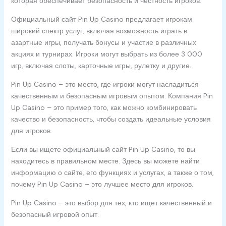
которая обеспечивает безопасность и честность игроков.
Официальный сайт Pin Up Casino предлагает игрокам
широкий спектр услуг, включая возможность играть в
азартные игры, получать бонусы и участие в различных
акциях и турнирах. Игроки могут выбрать из более 3 000
игр, включая слоты, карточные игры, рулетку и другие.
Pin Up Casino – это место, где игроки могут насладиться
качественным и безопасным игровым опытом. Компания Pin
Up Casino – это пример того, как можно комбинировать
качество и безопасность, чтобы создать идеальные условия
для игроков.
Если вы ищете официальный сайт Pin Up Casino, то вы
находитесь в правильном месте. Здесь вы можете найти
информацию о сайте, его функциях и услугах, а также о том,
почему Pin Up Casino – это лучшее место для игроков.
Pin Up Casino – это выбор для тех, кто ищет качественный и
безопасный игровой опыт.