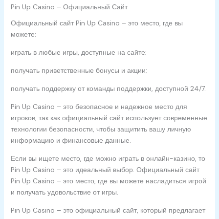
Pin Up Casino – Официальный Сайт
Официальный сайт Pin Up Casino – это место, где вы
можете:
играть в любые игры, доступные на сайте;
получать приветственные бонусы и акции;
получать поддержку от команды поддержки, доступной 24/7.
Pin Up Casino – это безопасное и надежное место для
игроков, так как официальный сайт использует современные
технологии безопасности, чтобы защитить вашу личную
информацию и финансовые данные.
Если вы ищете место, где можно играть в онлайн-казино, то
Pin Up Casino – это идеальный выбор. Официальный сайт
Pin Up Casino – это место, где вы можете насладиться игрой
и получать удовольствие от игры.
Pin Up Casino – это официальный сайт, который предлагает