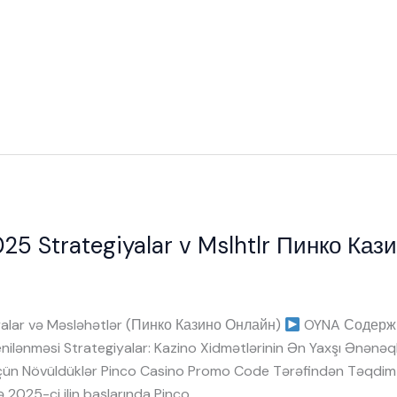
025 Strategiyalar v Mslhtlr Пинко Ка
yalar və Məsləhətlər (Пинко Казино Онлайн)
OYNA Содержим
lənməsi Strategiyalar: Kazino Xidmətlərinin Ən Yaxşı Ənənəql
 Üçün Növüldüklər Pinco Casino Promo Code Tərəfindən Təqd
2025-ci ilin başlarında Pinco