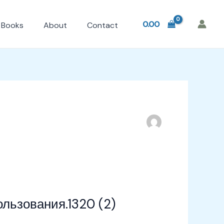
0.00
Books
About
Contact
ользования.1320 (2)