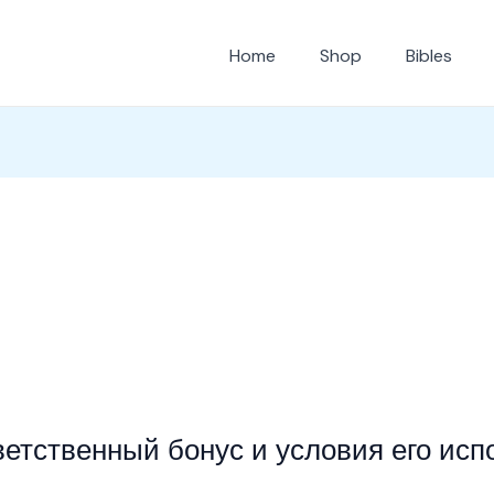
Home
Shop
Bibles
етственный бонус и условия его исп