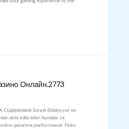
 take your gaming experience to the
 Казино Онлайн.2773
 Содержимое Sürətli Ədəbiyyat və
an əldə edilə bilən faydalar və
 online qazanma platformasıdır. Pinko