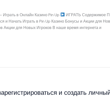
 Играть в Онлайн Казино Pin Up
ИГРАТЬ Содержимое Пр
ся и Начать Играть в Pin Up Казино Бонусы и Акции для Нов
в Акции для Новых Игроков В наше время интернета и
зарегистрироваться и создать личный 