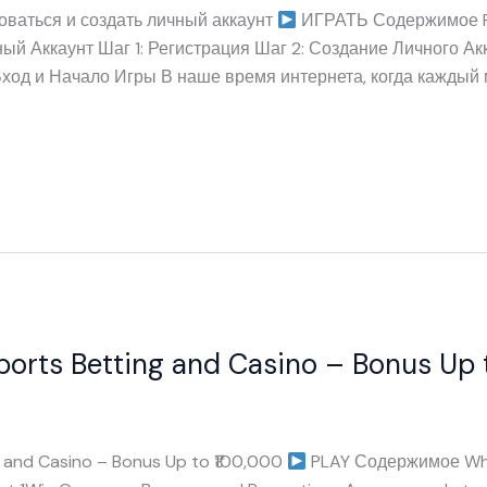
роваться и создать личный аккаунт
ИГРАТЬ Содержимое R7
й Аккаунт Шаг 1: Регистрация Шаг 2: Создание Личного Акка
ход и Начало Игры В наше время интернета, когда каждый 
 Sports Betting and Casino – Bonus Up
ing and Casino – Bonus Up to ₹100,000
PLAY Содержимое Why