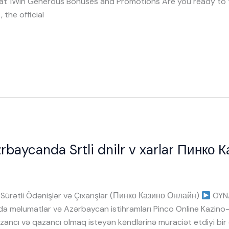
ng at 1Win Generous Bonuses and Promotions Are you ready to
 the official
rbaycanda Srtli dnilr v xarlar Пинко
Sürətli Ödənişlər və Çıxarışlar (Пинко Казино Онлайн)
OYNA
da məlumatlar və Azərbaycan istihramları Pinco Online Kazino-d
zancı və qazancı olmaq isteyən kəndlərinə müraciət etdiyi bir