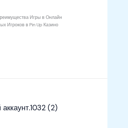
еимущества Игры в Онлайн
ых Игроков в Pin Up Казино
аккаунт.1032 (2)