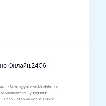
зино Онлайн.2406
ое Strategiyalar və Məsləhətlər
iyi Məsləhətlər: Oyunçuların
im Olunan Qazanma Bonusu pinco