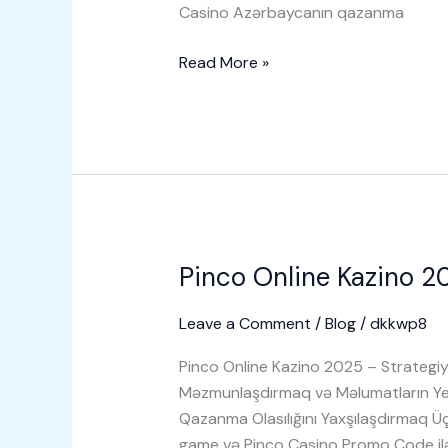
Casino Azərbaycanın qazanma
xarlar
Пинко
Read More »
Казино
Онлайн.2773
Pinco Online Kazino 2
Pinco
Online
Leave a Comment
/
Blog
/
dkkwp8
Kazino
2025
Pinco Online Kazino 2025 – Strategi
Strategiyalar
Məzmunlaşdırmaq və Məlumatların Yeni
v
Qazanma Olasılığını Yaxşılaşdırmaq
Mslhtlr
game və Pinco Casino Promo Code ilə 