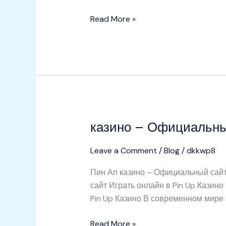
–
Read More »
Вход
Зеркало
2025.165
(2)
казино – Официальный
казино
–
Leave a Comment
/
Blog
/
dkkwp8
Официальный
сайт
Пин Ап казино – Официальный сайт 
Pin
сайт Играть онлайн в Pin Up Казино
up
Pin Up Казино В современном мире 
играть
онлайн
Read More »