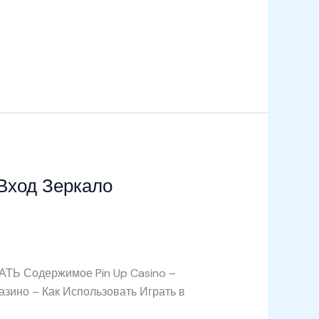
Вход Зеркало
ТЬ Содержимое Pin Up Casino –
зино – Как Использовать Играть в