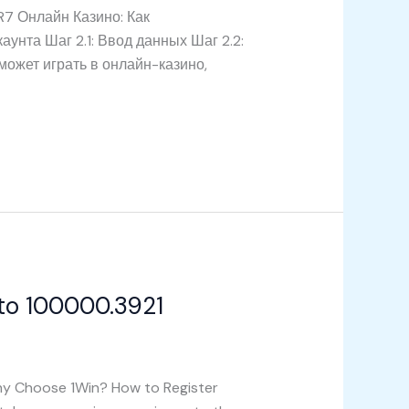
 Онлайн Казино: Как
унта Шаг 2.1: Ввод данных Шаг 2.2:
может играть в онлайн-казино,
 to 100000.3921
 Choose 1Win? How to Register