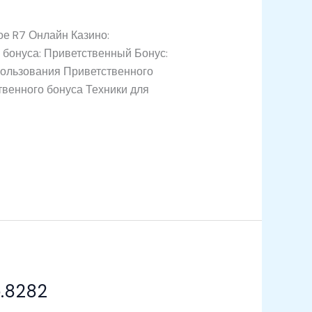
 R7 Онлайн Казино:
 бонуса: Приветственный Бонус:
пользования Приветственного
венного бонуса Техники для
p.8282