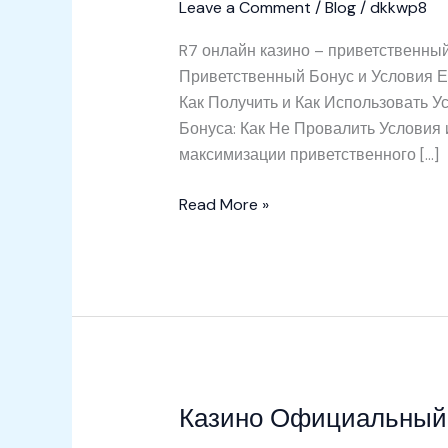
Leave a Comment
/
Blog
/
dkkwp8
казино
приветственный
R7 онлайн казино – приветственный
бонус
Приветственный Бонус и Условия Е
и
Как Получить и Как Использовать 
условия
Бонуса: Как Не Провалить Условия
его
максимизации приветственного […]
использования.1320
(2)
Read More »
Казино Официальный 
Казино
Официальный