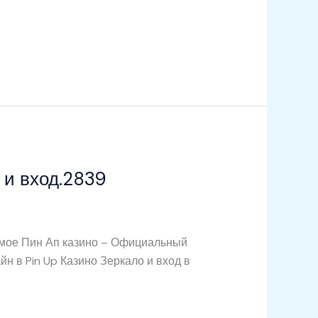
 и вход.2839
ое Пин Ап казино – Официальный
йн в Pin Up Казино Зеркало и вход в