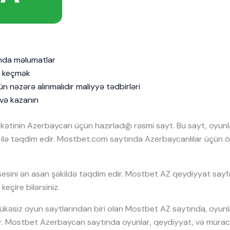
nda məlumatlar
 keçmək
əzərə alınmalıdır maliyyə tədbirləri
və kazanın
tinin Azerbaycan üçün hazırladığı rəsmi sayt. Bu sayt, oyunla
 ilə təqdim edir. Mostbet.com saytında Azerbaycanlılar üçün öz
ini ən asan şəkildə təqdim edir. Mostbet AZ qeydiyyat sayfası
eçire bilərsiniz.
ükəsiz oyun saytlarından biri olan Mostbet AZ saytında, oyunla
. Mostbet Azerbaycan saytında oyunlar, qeydiyyat, və müraciət