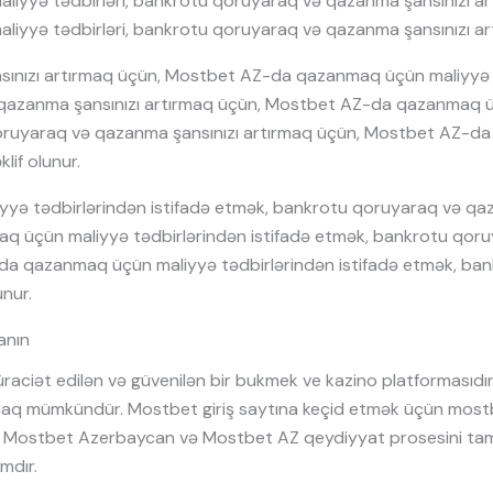
yyə tədbirləri, bankrotu qoruyaraq və qazanma şansınızı art
yyə tədbirləri, bankrotu qoruyaraq və qazanma şansınızı art
ınızı artırmaq üçün, Mostbet AZ-da qazanmaq üçün maliyyə t
ə qazanma şansınızı artırmaq üçün, Mostbet AZ-da qazanmaq üç
 qoruyaraq və qazanma şansınızı artırmaq üçün, Mostbet AZ-
lif olunur.
ə tədbirlərindən istifadə etmək, bankrotu qoruyaraq və qaz
aq üçün maliyyə tədbirlərindən istifadə etmək, bankrotu qoru
-da qazanmaq üçün maliyyə tədbirlərindən istifadə etmək, b
unur.
anın
aciət edilən və güvenilən bir bukmek ve kazino platformasıd
aq mümkündür. Mostbet giriş saytına keçid etmək üçün mostb
ir. Mostbet Azerbaycan və Mostbet AZ qeydiyyat prosesini ta
mdır.