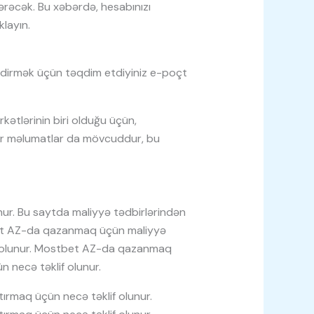
ərəcək. Bu xəbərdə, hesabınızı
klayın.
ləşdirmək üçün təqdim etdiyiniz e-poçt
ətlərinin biri olduğu üçün,
air məlumatlar da mövcuddur, bu
nur. Bu saytda maliyyə tədbirlərindən
tbet AZ-da qazanmaq üçün maliyyə
if olunur. Mostbet AZ-da qazanmaq
 necə təklif olunur.
ırmaq üçün necə təklif olunur.