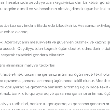
zin hesabınızda qeydiyyatdan keçdiyinizə dair bir xəbər gönd
təqdim etməli və ya hesabınızı aktivləşdirmək üçün bir linki tı
ostbet.az saytında istifadə edə biləcəksiniz. Hesabınızı aktiv
ir xəbər olacaq.
zerbaycanın məsuliyyətli və güvenilən bukmek və kazino şirk
ir prosesdir. Qeydiyyatdan keçmək üçün dəstək xidmətlərinə d
eçərək tələbinizi göndərə bilərsiniz.
alınmalıdır maliyyə tədbirləri
tifadə etmək, qazanma şansınızı artırmaq üçün necə təklif olu
və qazanma şansınızı artırmaq üçün necə təklif olunur. Mos
rotu qoruyaraq və qazanma şansınızı artırmaq üçün necə təkl
 etmək, bankrotu qoruyaraq və qazanma şansınızı artırmaq üçün
yyə tədbirləri, bankrotu qoruyaraq və qazanma şansınızı art