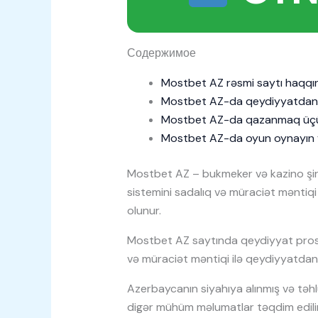
Содержимое
Mostbet AZ rəsmi saytı haqqı
Mostbet AZ-da qeydiyyatdan
Mostbet AZ-da qazanmaq üçün n
Mostbet AZ-da oyun oynayın 
Mostbet AZ – bukmeker və kazino şirkə
sistemini sadalıq və müraciət məntiqi
olunur.
Mostbet AZ saytında qeydiyyat proses
və müraciət məntiqi ilə qeydiyyatdan k
Azerbaycanın siyahıya alınmış və təhl
digər mühüm məlumatlar təqdim edilir