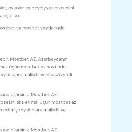
lar, oyunlar və qeydiyyat prosesini
anış olun.
 Mostbet və mosbet saytlarında
 edir. Mostbet AZ, Azerbaycanın
 etmək üçün mostbet.az saytında
eytinqlərə malikdir və məsuliyyətli
apa bilərsiniz. Mostbet AZ,
prosesini əks etmək üçün mostbet.az
 edilmiş reytinqlərə malikdir və
apa bilərsiniz. Mostbet AZ,