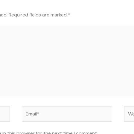
hed.
Required fields are marked
*
Email*
Web
 in this browser for the next time I comment.