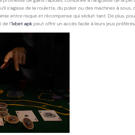
a promesse de gains rapides, combinée à l’angoisse de la per
u’il s’agisse de la roulette, du poker ou des machines à sous, 
chimie entre risque et récompense qui séduit tant. De plus, po
 de l’
1xbet apk
peut offrir un accès facile à leurs jeux préférés