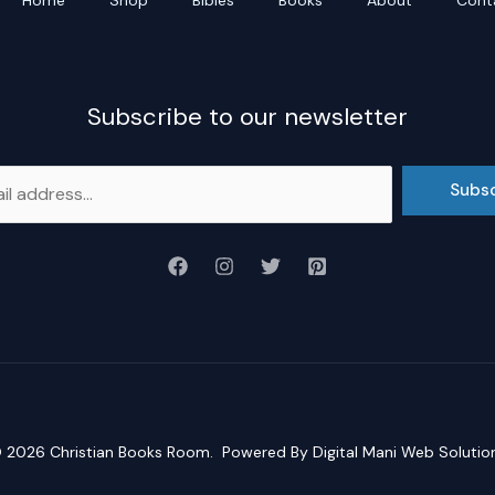
Home
Shop
Bibles
Books
About
Cont
Subscribe to our newsletter
Subs
 2026
Christian Books Room
. Powered By
Digital Mani Web Solutio