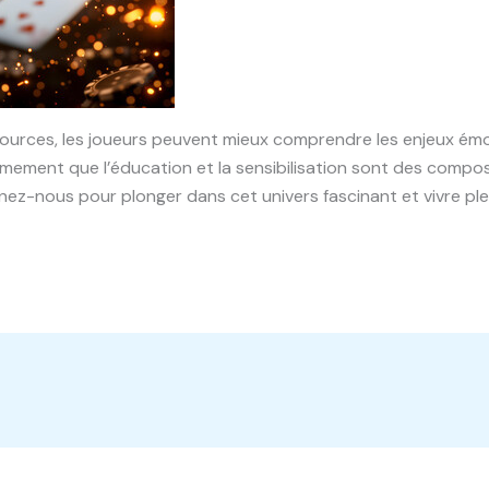
ssources, les joueurs peuvent mieux comprendre les enjeux ém
mement que l’éducation et la sensibilisation sont des compos
gnez-nous pour plonger dans cet univers fascinant et vivre ple