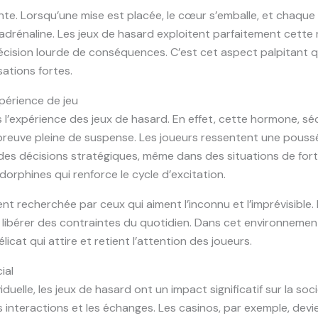
nte. Lorsqu’une mise est placée, le cœur s’emballe, et chaqu
adrénaline. Les jeux de hasard exploitent parfaitement cette
cision lourde de conséquences. C’est cet aspect palpitant q
sations fortes.
xpérience de jeu
ns l’expérience des jeux de hasard. En effet, cette hormone, s
reuve pleine de suspense. Les joueurs ressentent une poussée
es décisions stratégiques, même dans des situations de fort s
ndorphines qui renforce le cycle d’excitation.
t recherchée par ceux qui aiment l’inconnu et l’imprévisible.
libérer des contraintes du quotidien. Dans cet environnement,
élicat qui attire et retient l’attention des joueurs.
ial
duelle, les jeux de hasard ont un impact significatif sur la so
les interactions et les échanges. Les casinos, par exemple, dev