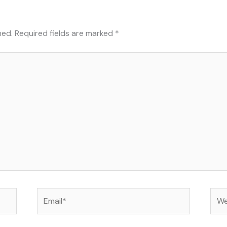
hed.
Required fields are marked
*
Email*
Web