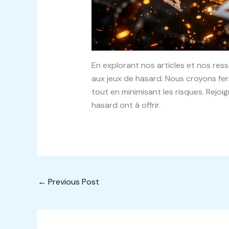
En explorant nos articles et nos re
aux jeux de hasard. Nous croyons fer
tout en minimisant les risques. Rejoi
hasard ont à offrir.
←
Previous Post