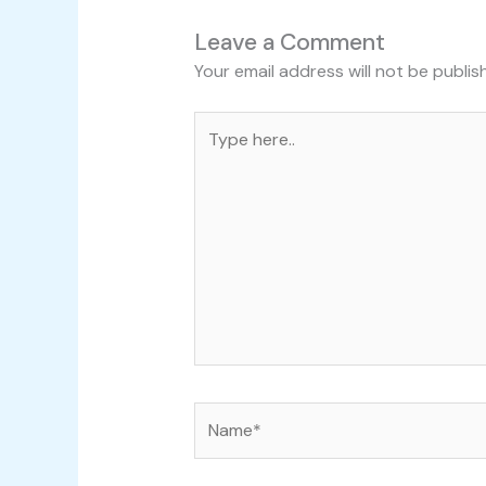
Leave a Comment
Your email address will not be publis
Type
here..
Name*