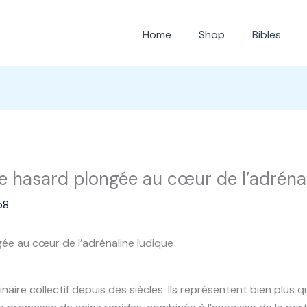
Home
Shop
Bibles
de hasard plongée au cœur de l’adréna
p8
gée au cœur de l’adrénaline ludique
naire collectif depuis des siècles. Ils représentent bien plus qu