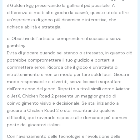
il Golden Egg preservando la gallina il più possibile. A
differenza di molti altri giochi da casinò, questo titolo offre
un’esperienza di gioco più dinamica e interattiva, che
richiede abilità e strategia.
c. Obiettivi dell’articolo: comprendere il successo senza
gambling
Evita di giocare quando sei stanco o stressato, in quanto ciò
potrebbe compromettere il tuo giudizio e portarti a
commettere errori. Ricorda che il gioco è un’attività di
intrattenimento e non un modo per fare soldi facili. Gioca in
modo responsabile e divertiti, senza lasciarti sopraffare
dall’emozione del gioco. Rispetto a titoli simili come Aviator
o JetX, Chicken Road 2 presenta un maggior grado di
coinvolgimento visivo e decisionale. Se stai iniziando a
giocare a Chicken Road 2 o stai incontrando qualche
difficoltà, qui troverai le risposte alle domande più comuni
poste dai giocatori italiani.
Con l’avanzamento delle tecnologie e l’evoluzione delle