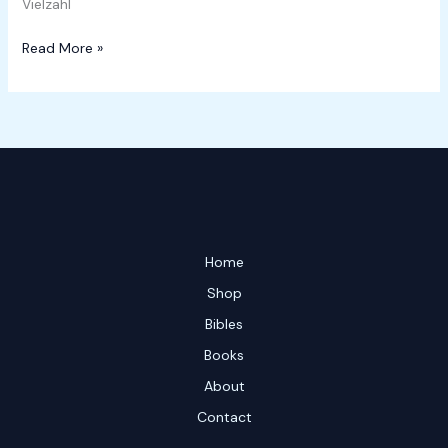
Vielzahl
Read More »
Home
Shop
Bibles
Books
About
Contact