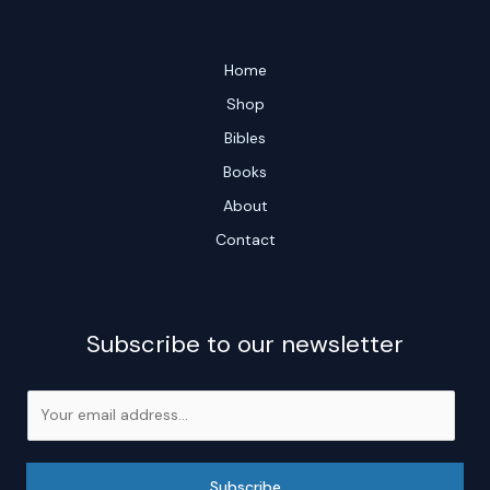
Home
Shop
Bibles
Books
About
Contact
Subscribe to our newsletter
E
m
a
i
Subscribe