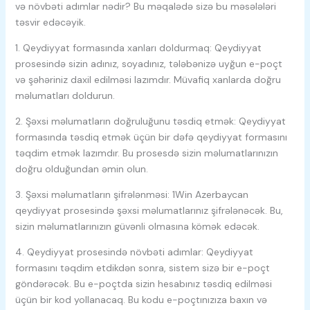
və növbəti adımlar nədir? Bu məqalədə sizə bu məsələləri
təsvir edəcəyik.
1. Qeydiyyat formasında xanları doldurmaq: Qeydiyyat
prosesində sizin adınız, soyadınız, tələbənizə uyğun e-poçt
və şəhəriniz daxil edilməsi lazımdır. Müvafiq xanlarda doğru
məlumatları doldurun.
2. Şəxsi məlumatların doğruluğunu təsdiq etmək: Qeydiyyat
formasında təsdiq etmək üçün bir dəfə qeydiyyat formasını
təqdim etmək lazımdır. Bu prosesdə sizin məlumatlarınızın
doğru olduğundan əmin olun.
3. Şəxsi məlumatların şifrələnməsi: 1Win Azerbaycan
qeydiyyat prosesində şəxsi məlumatlarınız şifrələnəcək. Bu,
sizin məlumatlarınızın güvənli olmasına kömək edəcək.
4. Qeydiyyat prosesində növbəti adımlar: Qeydiyyat
formasını təqdim etdikdən sonra, sistem sizə bir e-poçt
göndərəcək. Bu e-poçtda sizin hesabınız təsdiq edilməsi
üçün bir kod yollanacaq. Bu kodu e-poçtınızıza baxın və