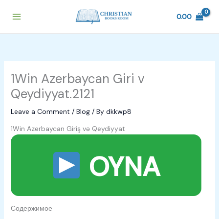
Skip
to
0.00
content
1Win Azerbaycan Giri v
Qeydiyyat.2121
Leave a Comment
/
Blog
/ By
dkkwp8
1Win Azerbaycan Giriş və Qeydiyyat
OYNA
Содержимое