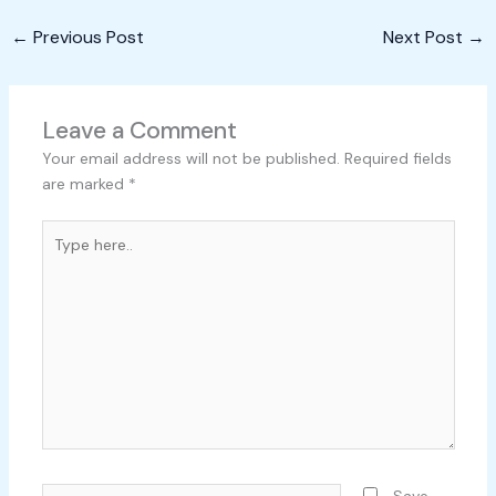
←
Previous Post
Next Post
→
Leave a Comment
Your email address will not be published.
Required fields
are marked
*
Type
here..
Name*
Save