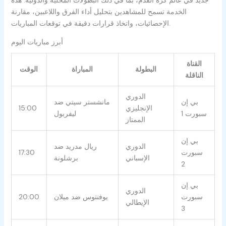
الخدمة تسمح للمشاهدين بتحليل أداء الفرق واللاعبين، مقارنة
الإحصائيات، واتخاذ قرارات دقيقة في توقعات المباريات.
أبرز مباريات اليوم
القناة
البطولة
المباراة
الوقت
الناقلة
الدوري
بي إن
مانشستر سيتي ضد
الإنجليزي
15:00
سبورت 1
ليفربول
الممتاز
بي إن
الدوري
ريال مدريد ضد
سبورت
17:30
الإسباني
برشلونة
2
بي إن
الدوري
سبورت
يوفنتوس ضد ميلان
20:00
الإيطالي
3