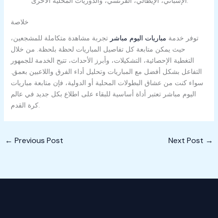
الإسباني، الإيطالي، الفرنسي، والدوريات المحلية الأخرى.
خلاصة
توفر خدمة
مباريات اليوم مباشر
تجربة مشاهدة متكاملة للمشجعين،
حيث يمكن متابعة كل تفاصيل المباريات لحظة بلحظة. من خلال
التغطية الإحصائية، التشكيلات، وأبرز الأحداث، تتيح الخدمة للجمهور
التفاعل بشكل أفضل مع المباريات وتحليل أداء الفرق واللاعبين بعمق.
سواء كنت من عشاق البطولات المحلية أو الدولية، فإن متابعة مباريات
اليوم مباشر تعتبر أداة أساسية للبقاء على اطلاع بكل جديد في عالم
كرة القدم.
←
Previous Post
Next Post
→