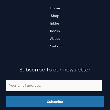
Home
Shop
Bibles
Books
About
Contact
Subscribe to our newsletter
E
m
a
i
Subscribe
l