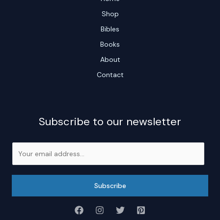
Shop
Bibles
Books
About
Contact
Subscribe to our newsletter
E
m
a
i
Subscribe
l
*