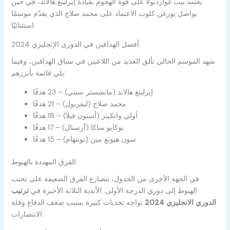
يعتمد بيب غوارديولا على قوة الهجوم بقيادة إيرلينغ هالاند، في حين
يواصل يورغن كلوب الاعتماد على محمد صلاح الذي يقدّم موسمًا
استثنائيًا.
أفضل الهدافين في الدوري الإنجليزي 2024
شهد الموسم الحالي تألق العديد من اللاعبين في سباق الهدافين، وفيما
يلي قائمة بأبرزهم:
إيرلينغ هالاند (مانشستر سيتي) – 23 هدفًا
محمد صلاح (ليفربول) – 21 هدفًا
أولي واتكينز (أستون فيلا) – 18 هدفًا
بوكايو ساكا (آرسنال) – 17 هدفًا
سون هيونغ مين (توتنهام) – 15 هدفًا
الفرق المهددة بالهبوط
في الجهة الأخرى من الجدول، تتصارع الفرق الضعيفة على تجنب
الهبوط إلى دوري الدرجة الأولى. الأندية الثلاثة الأخيرة في
ترتيب
الدوري الانجليزي 2024
تواجه تحديات كبيرة بسبب ضعف الدفاع وقلة
الانتصارات.