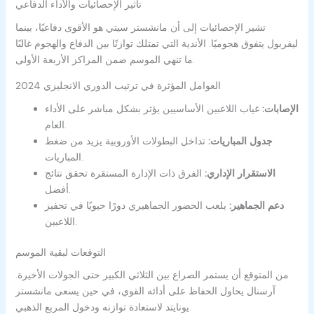
تأثير الإحصائيات والأداء الدفاعي
تشير الإحصائيات إلى أن مانشستر سيتي هو الأقوى دفاعيًا، بينما
ليفربول يتفوق هجوميًا. الأندية التي تمتلك توازنًا بين الدفاع والهجوم غالبًا
ما تنهي الموسم ضمن المراكز الأربعة الأولى.
العوامل المؤثرة في ترتيب الدوري الانجليزي 2024
الإصابات:
غياب اللاعبين الأساسيين يؤثر بشكل مباشر على الأداء
العام.
جدول المباريات:
تداخل البطولات الأوروبية يزيد من ضغط
المباريات.
الاستقرار الإداري:
الفرق ذات الإدارة المستقرة تحقق نتائج
أفضل.
دعم الجماهير:
يلعب الحضور الجماهيري دورًا حيويًا في تحفيز
اللاعبين.
التوقعات لبقية الموسم
من المتوقع أن يستمر الصراع بين الثلاثي الكبير حتى الجولات الأخيرة.
آرسنال يحاول الحفاظ على أدائه القوي، في حين يسعى مانشستر
يونايتد لاستعادة توازنه ودخول المربع الذهبي.