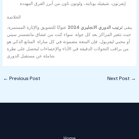
إيفرتون، شيفيلد يونايتد، ولوتون تاون من أبرز الفرق المهددة.
الخلاصة
يبقى
ترتيب الدوري الانجليزي 2024
عنوانًا للتشويق والإثارة المستمرة،
حيث تتغير المراكز بعد كل جولة. سواء كنت من عشاق مانشستر سيتي
أو محبي ليفربول، فإن المتعة مضمونة في كل مباراة. المتابع الذكي هو
من يراقب التحولات الدقيقة في الأداء والإحصاءات ليحصل على نظرة
شاملة عن مستقبل الدوري.
←
Previous Post
Next Post
→
Home