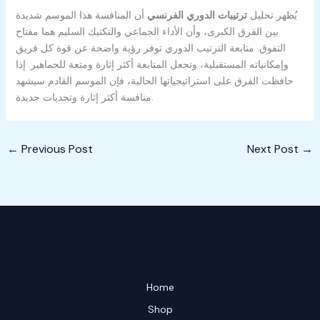
يُظهر تحليل
ترتيبات الدوري الفرنسي
أن المنافسة هذا الموسم شديدة
بين الفرق الكبرى، وأن الأداء الجماعي والتكتيك السليم هما مفتاح
التفوق. متابعة الترتيب الدوري توفر رؤية واضحة عن قوة كل فريق
وإمكانياته المستقبلية، وتجعل المتابعة أكثر إثارة ومتعة للجماهير. إذا
حافظت الفرق على استراتيجياتها الحالية، فإن الموسم القادم سيشهد
منافسة أكثر إثارة وتحديات جديدة.
←
Previous Post
Next Post
→
Home
Shop