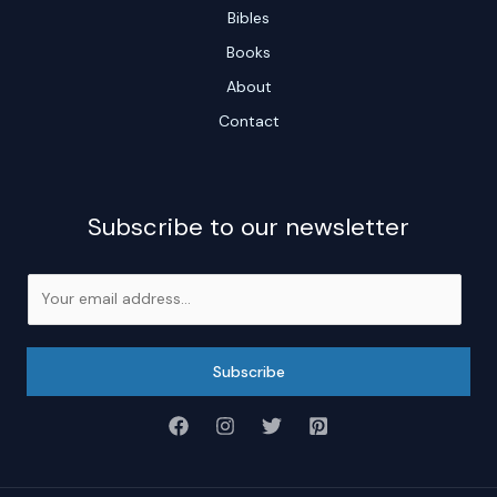
Bibles
Books
About
Contact
Subscribe to our newsletter
E
m
a
i
Subscribe
l
*