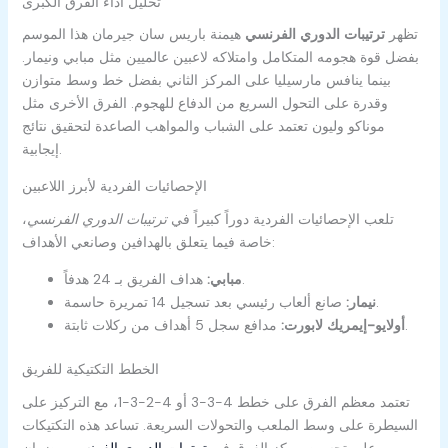
تحليل أداء الفرق الكبرى
تظهر
ترتيبات الدوري الفرنسي
هيمنة باريس سان جيرمان هذا الموسم
بفضل قوة هجومه المتكامل وامتلاكه لاعبين عالميين مثل مبابي ونيمار.
بينما ينافس مارسيليا على المركز الثاني بفضل خط وسط متوازن
وقدرة على التحول السريع من الدفاع للهجوم. الفرق الأخرى مثل
موناكو وليون تعتمد على الشباب والمواهب الصاعدة لتحقيق نتائج
إيجابية.
الإحصائيات الفردية لأبرز اللاعبين
تلعب الإحصائيات الفردية دوراً كبيراً في
ترتيبات الدوري الفرنسي
،
خاصة فيما يتعلق بالهدافين وصانعي الأهداف:
هداف الفريق بـ 24 هدفاً.
مبابي:
صانع ألعاب رئيسي بعد تسجيل 14 تمريرة حاسمة.
نيمار:
مدافع سجل 5 أهداف من ركلات ثابتة.
أولايو-إيمريك لابورت:
الخطط التكتيكية للفريق
تعتمد معظم الفرق على خطط 4-3-3 أو 4-2-3-1، مع التركيز على
السيطرة على وسط الملعب والتحولات السريعة. تساعد هذه التكتيكات
على تحسين مركز الفرق في
ترتيبات الدوري الفرنسي
وضمان