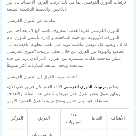
ترتيبات الدوري الفرنسي
، بما في ذلك ترتيب الفرق، الإحصائيات، أبرز
اللاعبين، والخطط التكتيكية المتبعة.
مقدمة عن الدوري الفرنسي
الدوري الفرنسي لكرة القدم، المعروف باسم “ليغ 1″، يعد أحد أبرز
الدوريات الأوروبية من حيث المنافسة والإثارة. تأسس الدوري عام
1932، ويشهد كل موسم منافسة قوية على لقب البطولة، بالإضافة إلى
الصعود والهبوط بين الفرق. من خلال تحليل
ترتيبات الدوري الفرنسي
يمكن ملاحظة تقلبات مستمرة بين الفرق، الأمر الذي يزيد من حدة
المنافسة ويجعل متابعة المباريات أكثر تشويقاً.
أحدث ترتيب الفرق في الدوري الفرنسي
يعكس
ترتيبات الدوري الفرنسي
الأداء العام لكل فريق حتى الآن،
ويظهر تفوق بعض الفرق على غيرها بناءً على عدد النقاط والأهداف
المسجلة. فيما يلي جدول يوضح ترتيب الفرق العشرة الأولى:
عدد
الأهداف
النقاط
الفريق
المركز
المباريات
باريس سان