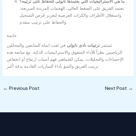
ما هي الاستراتيجيات التي يعتمدها نابولى للحفاظ على ترتيبه؟
يعتمد الفريق على الضغط العالي، الهجمات المرتدة السريعة،
واستغلال الأطراف والكرات العرضية لتعزيز فرص التسجيل
والحفاظ على ترتيب متقدم.
خاتمة
تستمر
ترتيبات نادى نابولى
في لفت انتباه المتابعين والمحللين
الرياضيين نظراً للأداء المتفوق والاستراتيجيات الذكية. مع متابعة هذه
الإحصاءات والتحليلات، يمكن للجماهير فهم أسباب ارتفاع أو انخفاض
ترتيب الفريق والتنبؤ بأداء المباريات القادمة بدقة أكبر.
←
Previous Post
Next Post
→