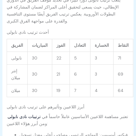
الإيطالي، حيث يسعى لتحقيق أعلى المراكز لضمان المشاركة في
البطولات الأوروبية. يعكس ترتيب الفريق أيضًا مستوى التنافسية
والقدرة على مواجهة الفرق الكبرى.
أحدث ترتيب نادى نابولى
النقاط
الخسارة
التعادل
الفوز
المباريات
الفريق
71
3
5
22
30
نابولى
إنتر
30
21
6
3
69
ميلان
64
4
7
19
30
ميلان
أبرز اللاعبين وتأثيرهم على ترتيب نادى نابولى
تعتبر مساهمة اللاعبين الأساسيين عاملاً حاسماً في
ترتيبات نادى نابولى
.
ومن أبرز هؤلاء اللاعبين:
فيكتور أوسيمين: المهاجم الرئيسي وصاحب أعلى معدل تسجيل