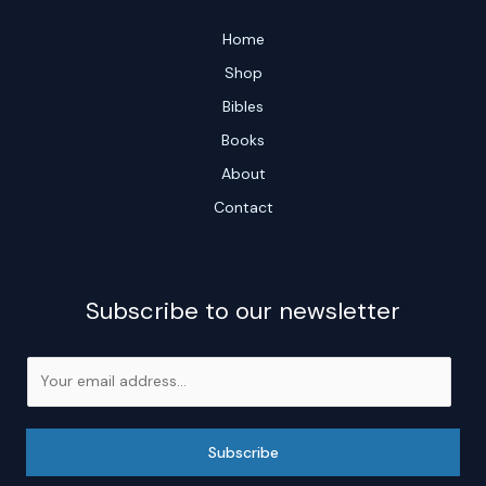
Home
Shop
Bibles
Books
About
Contact
Subscribe to our newsletter
E
m
a
i
Subscribe
l