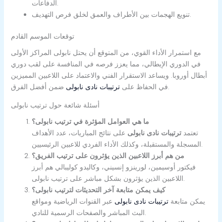
الدفاعات.
تنويع الهجمات بين الأطراف والعمق لخلق فرص التهديف.
توقعات الموسم القادم
مع استمرار الأداء القوي، من المتوقع أن يحتل نابولى المراكز الأولى
في الدوري الإيطالي، مما يعزز فرصه في المنافسة على لقب دوري
أبطال أوروبا. ويساعد الاستقرار الفني والاعتماد على اللاعبين المميزين
ضمن أفضل الفرق.
في الحفاظ على
ترتيبات نادى نابولى
أسئلة شائعة حول ترتيب نابولى
ما هي العوامل المؤثرة في ترتيب نابولى؟
تعتمد
ترتيبات نادى نابولى
على نتائج المباريات، عدد الأهداف
المسجلة والمستقبلة، وكذلك الأداء الفردي للاعبين الرئيسيين.
من هم أبرز اللاعبين الذين يؤثرون على ترتيب الفريق؟
فيكتور أوسيمين، لورينزو إنسيني، وكاليدو كوليبالي هم أبرز
اللاعبين الذين يؤثرون بشكل مباشر على ترتيب نابولى.
كيف يمكن متابعة آخر التحديثات لترتيب نابولى؟
يمكن متابعة
ترتيبات نادى نابولى
عبر القنوات الرياضية ومواقع
البث المباشر والصفحات الرسمية للنادي.