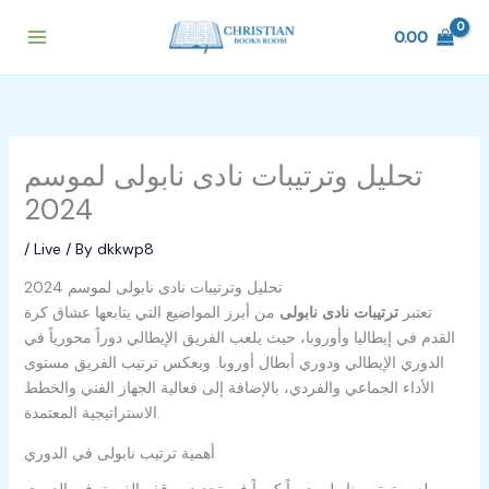
Skip
to
0.00
content
تحليل وترتيبات نادى نابولى لموسم
2024
/
Live
/ By
dkkwp8
تحليل وترتيبات نادى نابولى لموسم 2024
تعتبر
ترتيبات نادى نابولى
من أبرز المواضيع التي يتابعها عشاق كرة
القدم في إيطاليا وأوروبا، حيث يلعب الفريق الإيطالي دوراً محورياً في
الدوري الإيطالي ودوري أبطال أوروبا. ويعكس ترتيب الفريق مستوى
الأداء الجماعي والفردي، بالإضافة إلى فعالية الجهاز الفني والخطط
الاستراتيجية المعتمدة.
أهمية ترتيب نابولى في الدوري
يلعب ترتيب نابولى دوراً كبيراً في تحديد موقف الفريق في الدوري