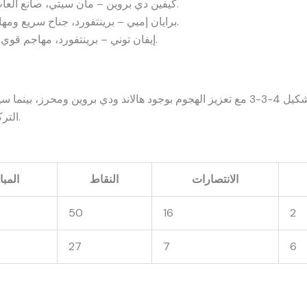
كيفين دي بروين – مان سيتي، صانع ألعاب يمتاز بالرؤية والتمريرات الدقيقة.
برايان إمبي – برينتفورد، جناح سريع ومهاري قادر على قلب موازين المباراة.
إيفان توني – برينتفورد، مهاجم قوي في الهواء ويتمتع بحس تهديفي جيد.
التركيز على الدفاع والهجمات المرتدة السريعة.
الانتصارات
النقاط
المبا
50
16
2
27
7
6