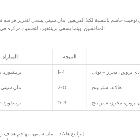
 توقيت حاسم بالنسبة لكلا الفريقين. مان سيتي يسعى لتعزيز فرصه ف
المنافسين، بينما يسعى برينتفورد لتحسين مركزه في جدول الترتيب والابتعاد عن مناطق الخطر.
النتيجة
المباراة
 دي بروين، محرز – توني
1-4
برينتفورد 
هالاند، سترلينج
2-0
مان سيتي ض
 بروين، محرز، سترلينج
0-3
برينتفورد 
إيرلينغ هالاند – مان سيتي، مهاجم هداف ويمتاز بالقوة البدنية وسرعة التسديد.