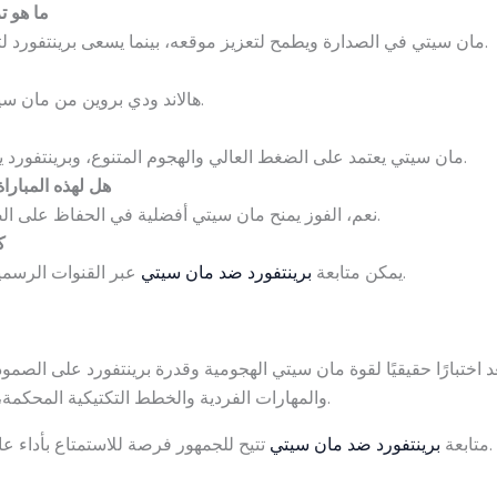
ما هو ت
مان سيتي في الصدارة ويطمح لتعزيز موقعه، بينما يسعى برينتفورد لتحسين مركزه في منتصف الجدول.
هالاند ودي بروين من مان سيتي، بينما توني وإمبي من برينتفورد.
مان سيتي يعتمد على الضغط العالي والهجوم المتنوع، وبرينتفورد يركز على الدفاع والهجمات المرتدة.
هل لهذه المبارا
نعم، الفوز يمنح مان سيتي أفضلية في الحفاظ على الصدارة ويؤثر على ترتيب المنافسين.
ك
عبر القنوات الرسمية للبطولة أو منصات البث الرقمية.
يمكن متابعة
برينتفورد ضد مان سيتي
 اختبارًا حقيقيًا لقوة مان سيتي الهجومية وقدرة برينتفورد على الصمود.
والمهارات الفردية والخطط التكتيكية المحكمة، مما يجعلها واحدة من أبرز مباريات الجولة.
تتيح للجمهور فرصة للاستمتاع بأداء عالي المستوى في الدوري الإنجليزي الممتاز.
متابعة
برينتفورد ضد مان سيتي