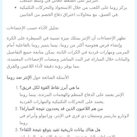
التركيز على الضغط العالي في وسط الملعب.
يركز روما على اللعب من خلال الاستحواذ والتحركات التكتيكية
في العمق، مع محاولات اختراق دفاع الخصم من الجانبين.
تحليل الأداء حسب الإحصاءات
تظهر الإحصاءات أن الإنتر يمتلك ميزة نسبية في السيطرة على الكرة
وإنشاء فرص هجومية أكثر من روما، بينما يتميز روما بالفاعلية أمام
المرمى ومهارات فردية في الكرات الثابتة. يمكن متابعة جميع التفاصيل
والبيانات خلال المباراة عبر البث المباشر ومنصات الإحصاءات المعتمدة،
مما يوفر رؤية دقيقة لأداء اللاعبين والفرق.
الأسئلة الشائعة حول
الإنتر ضد روما
ما هي أبرز نقاط القوة لكل فريق؟
الإنتر يعتمد على الدفاع المنظم والهجمات المرتدة، بينما روما
يعتمد على التحركات التكتيكية والمهارات الفردية.
من هم اللاعبون الذين قد يحددون نتيجة المباراة؟
لاوتارو مارتينيز وستيفان دي فري في الإنتر، وزانيولو وأبرام في
روما.
هل هناك بيانات تاريخية تفيد بتوقع نتيجة اللقاء؟
الإحصاءات التاريخية تشير إلى تفوق الإنتر في المباريات