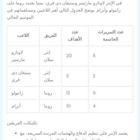
في الإنتر لاوتارو مارتينيز وستيفان دي فري، بينما يعتمد روما على
زانيولو وأبرام. يوضح الجدول التالي أهم اللاعبين ومساهماتهم في
الموسم الحالي:
عدد التمريرات
عدد
الفريق
اللاعب
الحاسمة
الأهداف
إنتر
لاوتارو
20
8
ميلان
مارتينيز
إنتر
ستيفان دي
3
2
ميلان
فري
5
12
روما
زانيولو
4
10
روما
أبرام
تكتيكات الفريقين
يعتمد الإنتر على تنظيم الدفاع والهجمات المرتدة السريعة، مع