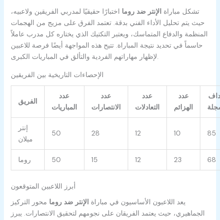
تشكل مباراة
الإنتر ضد روما
اختبارًا حقيقيًا لمدربي الفريقين ولاعبيه،
حيث يتم تحليل الأداء الفني بدقة. تعتمد الفرق على مزيج من الهجمات
المنظمة والدفاع المتماسك، ويعتبر التكتيك الذي يختاره كل مدرب عاملاً
حاسماً في تحديد نتيجة المباراة. تتيح هذه المواجهة أيضًا فرصة للاعبين
لإظهار مهاراتهم الفردية والتألق في المباريات الكبرى.
الإحصاءات التاريخية بين الفريقين
داف
عدد
عدد
عدد
عدد
الفريق
جلة
الهزائم
التعادلات
الانتصارات
المباريات
إنتر
50
28
12
10
85
ميلان
68
23
12
15
50
روما
أبرز اللاعبين المتوقعون
يعد اللاعبون الأساسيون في مباراة
الإنتر ضد روما
محور التركيز
الجماهيري، حيث يعتمد الفريقان على نجومهم لتحقيق الانتصارات. يبرز