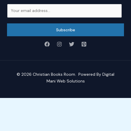
E
m
a
i
Subscribe
l
*
© 2026
Christian Books Room
. Powered By
Digital
Mani Web Solutions