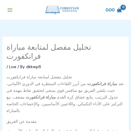
Skip
to
0.00
content
تحليل مفصل لمتابعة مباراة
فرانكفورت
/
Live
/ By
dkkwp8
تحليل مفصل لمتابعة مباراة فرانكفورت
تعد
مباراة فرانكفورت
من أبرز اللقاءات المنتظرة في الدوري الألماني،
حيث يلتقي الفريق مع منافس قوي يسعى لتحقيق نقاط مهمة في
جدول الترتيب. يتابع عشاق كرة القدم
مباراة فرانكفورت
بشغف، مع
التركيز على الأداء التكتيكي، واللاعبين الأساسيين، والإحصاءات الخاصة
بالمباراة.
مقدمة عن الفريق
يتمتع فريق فرانكفورت بتاريخ غني في البطولات المحلية والأوروبية،