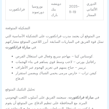
الدوري
دويتشه
2025-
بوروسيا
الألماني
بنك
فرانكفورت
11-19
دورتموند
الممتاز
بارك
التشكيلة المتوقعة
من المتوقع أن يعتمد مدرب فرانكفورت على التشكيلة الأساسية التي
تمثل قوة الفريق في المباريات السابقة. أبرز اللاعبين المتوقع مشاركتهم
:
في
مباراة فرانكفورت
كوستاس كيتا – مهاجم سريع وفعال في استغلال الفرص.
رافائيل بورتي – لاعب وسط قوي يساهم في بناء الهجمات.
تريبير – جناح يسهم في تعزيز الهجوم عبر الأطراف.
كيفن تراب – حارس مرمى يحمي الشباك ويضمن استقرار
الدفاع.
تحليل التكتيك المتوقع
في
مباراة فرانكفورت
، سيعتمد الفريق على أسلوب اللعب الهجومي
المرتد مع المحافظة على تنظيم الدفاع. من المتوقع أن يقوم
فرانكفورت باستغلال المساحات والتسديد من خارج المنطقة عند