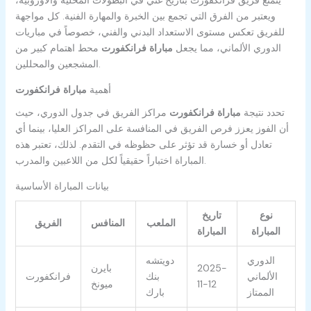
ويعتبر من الفرق التي تجمع بين الخبرة والمهارة الفنية. كل مواجهة
للفريق تعكس مستوى الاستعداد البدني والفني، خصوصاً في مباريات
الدوري الألماني، مما يجعل
مباراة فرانكفورت
محط اهتمام كبير من
المشجعين والمحللين.
أهمية
مباراة فرانكفورت
تحدد نتيجة
مباراة فرانكفورت
مراكز الفريق في جدول الدوري، حيث
أن الفوز يعزز فرص الفريق في المنافسة على المراكز العليا، بينما أي
تعادل أو خسارة قد تؤثر على حظوظه في التقدم. لذلك، تعتبر هذه
المباراة اختباراً حقيقياً لكل من اللاعبين والمدرب.
بيانات المباراة الأساسية
نوع
تاريخ
الملعب
المنافس
الفريق
المباراة
المباراة
الدوري
دويتشه
2025-
بايرن
الألماني
بنك
فرانكفورت
11-12
ميونخ
الممتاز
بارك