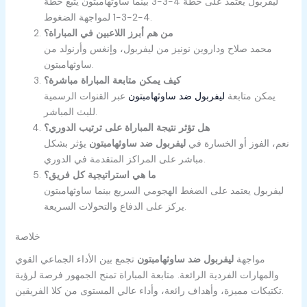
ليفربول يعتمد على خطة 4-3-3 بينما ساوثهامبتون يتبع خطة
4-2-3-1 لمواجهة الضغوط.
من هم أبرز اللاعبين في المباراة؟
محمد صلاح وداروين نونيز من ليفربول، وإنغس وأرنولد من
ساوثهامبتون.
كيف يمكن متابعة المباراة مباشرة؟
يمكن متابعة
ليفربول ضد ساوثهامبتون
عبر القنوات الرسمية
للبث المباشر.
هل تؤثر نتيجة المباراة على ترتيب الدوري؟
نعم، الفوز أو الخسارة في
ليفربول ضد ساوثهامبتون
يؤثر بشكل
مباشر على المراكز المتقدمة في الدوري.
ما هي استراتيجية كل فريق؟
ليفربول يعتمد على الضغط الهجومي السريع بينما ساوثهامبتون
يركز على الدفاع والتحولات السريعة.
خلاصة
مواجهة
ليفربول ضد ساوثهامبتون
تجمع بين الأداء الجماعي القوي
والمهارات الفردية الرائعة. متابعة المباراة تمنح الجمهور فرصة لرؤية
تكتيكات مميزة، وأهداف رائعة، وأداء عالي المستوى من كلا الفريقين.