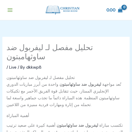
Skip
to
0.00
content
تحليل مفصل لـ ليفربول ضد
ساوثهامبتون
/
Live
/ By
dkkwp8
تحليل مفصل لـ ليفربول ضد ساوثهامبتون
تُعد مواجهة
ليفربول ضد ساوثهامبتون
واحدة من أبرز مباريات الدوري
الإنجليزي الممتاز، حيث تتقابل قوة الفريق الأحمر مع تكتيكات
ساوثهامبتون المنظمة. هذه المباراة دائماً ما تجذب جماهير واسعة لما
تحمله من إثارة ومهارات فردية مميزة من اللاعبين.
أهمية المباراة
تكتسب مباراة
ليفربول ضد ساوثهامبتون
أهمية كبيرة على صعيد ترتيب
الدوري، حيث يسعى ليفربول لتعزيز موقعه في المراكز المتقدمة بينما