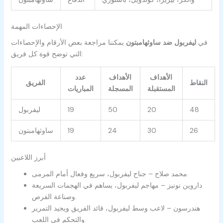
الإحصاءات المهمة
في
ليفربول ضد ساوثهامبتون
يمكننا مراجعة بعض الأرقام والإحصاءات
التي توضح قوة كل فريق:
الأهداف
الأهداف
عدد
النقاط
الفريق
المستقبلة
المسجلة
المباريات
48
20
50
19
ليفربول
26
30
24
19
ساوثهامبتون
أبرز اللاعبين
محمد صلاح – جناح ليفربول، سريع وفعال أمام المرمى.
داروين نونيز – مهاجم ليفربول، يساهم في الهجمات السريعة
وصناعة الفرص.
هندرسون – لاعب وسط ليفربول، قائد الفريق ويجيد التمرير
والتحكم في اللعب.