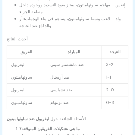
إنغس – مهاجم ساوثهامبتون، يمتاز بقوة التسديد ووجوده داخل
منطقة الجزاء.
أرнولد – لاعب وسط ساوثهامبتون، يساهم في بناء الهجمات
والدفاع عند الحاجة.
أحدث النتائج
النتيجة
المباراة
الفريق
3-2
ضد مانشستر سيتي
ليفربول
1-1
ضد أرسنال
ساوثهامبتون
2-0
ضد تشيلسي
ليفربول
0-3
ضد توتنهام
ساوثهامبتون
الأسئلة الشائعة حول
ليفربول ضد ساوثهامبتون
ما هي تشكيلات الفريقين المتوقعة؟