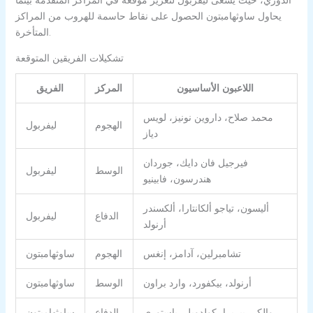
يحاول ساوثهامبتون الحصول على نقاط حاسمة للهروب من المراكز
المتأخرة.
تشكيلات الفريقين المتوقعة
اللاعبون الأساسيون
المركز
الفريق
محمد صلاح، داروين نونيز، لويس
الهجوم
ليفربول
دياز
فيرجيل فان دايك، جوردان
الوسط
ليفربول
هندرسون، فابينيو
أليسون، تياجو ألكانتارا، ألكسندر
الدفاع
ليفربول
أرنولد
تشامبرلين، آدامز، إنغس
الهجوم
ساوثهامبتون
أرنولد، بيكفورد، وارد براون
الوسط
ساوثهامبتون
والكر، بيريرا، كولدويل، باستوري
الدفاع
ساوثهامبتون