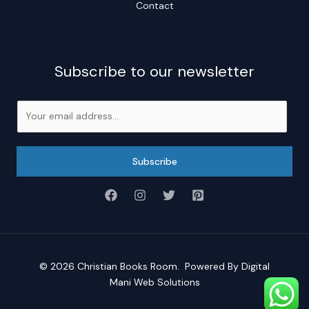
Contact
Subscribe to our newsletter
E
m
a
i
Subscribe
l
*
© 2026
Christian Books Room
. Powered By
Digital
Mani Web Solutions