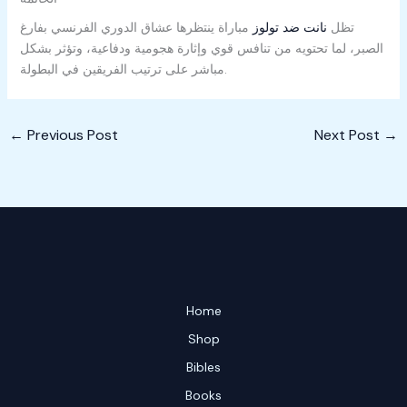
تظل
نانت ضد تولوز
مباراة ينتظرها عشاق الدوري الفرنسي بفارغ
الصبر، لما تحتويه من تنافس قوي وإثارة هجومية ودفاعية، وتؤثر بشكل
مباشر على ترتيب الفريقين في البطولة.
←
Previous Post
Next Post
→
Home
Shop
Bibles
Books