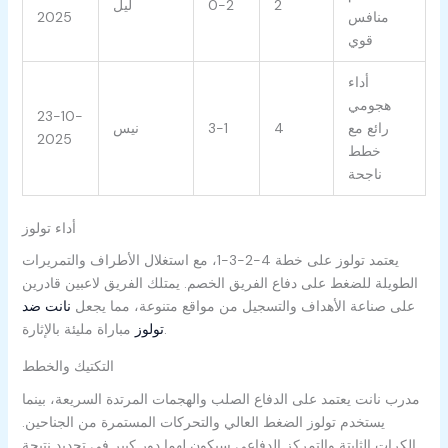
2
0-2
ليل
منافس
2025
قوي
أداء
هجومي
23-10-
رائع مع
4
3-1
نيس
2025
خطط
ناجحة
أداء تولوز
يعتمد تولوز على خطة 4-2-3-1، مع استغلال الأطراف والتمريرات
الطويلة للضغط على دفاع الفريق الخصم. يمتلك الفريق لاعبين قادرين
على صناعة الأهداف والتسجيل من مواقع متنوعة، مما يجعل
نانت ضد
مباراة مليئة بالإثارة.
تولوز
التكتيك والخطط
مدرب نانت يعتمد على الدفاع الصلب والهجمات المرتدة السريعة، بينما
يستخدم تولوز الضغط العالي والتحركات المستمرة من الجناحين.
الكرات الثابتة والتمركز الدفاعي سيكون لهما دور كبير في تحديد نتيجة