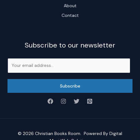
About
Contact
Subscribe to our newsletter
E
m
a
i
Subscribe
l
*
© 2026
Christian Books Room
. Powered By
Digital