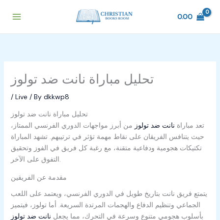
Skip
to
0.00
content
تحليل مباراة نانت ضد تولوز
/
Live
/ By
dkkwp8
تحليل مباراة نانت ضد تولوز
تعد مباراة
نانت ضد تولوز
من أبرز مواجهات الدوري الفرنسي الممتاز،
حيث يتنافس الفريقان على نقاط مهمة تؤثر في ترتيبهم. تشهد المباراة
تكتيكات هجومية ودفاعية متقنة، مع رغبة كل فريق في الفوز وتحقيق
التفوق على الآخر.
مقدمة عن الفريقين
يتمتع فريق نانت بتاريخ طويل في الدوري الفرنسي، ويعتمد على اللعب
الجماعي وتنظيم الدفاع والهجمات المرتدة السريعة. أما تولوز، فيتميز
بأسلوب هجومي متنوع وسرعة في التحرك، مما يجعل
نانت ضد تولوز