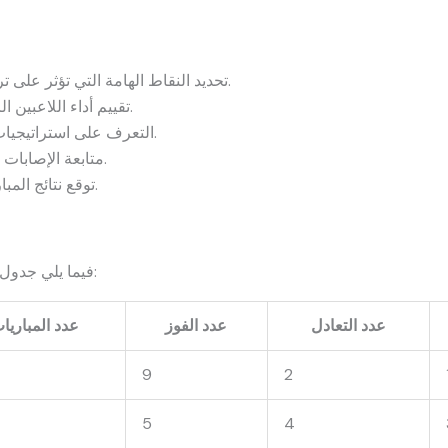
تحديد النقاط الهامة التي تؤثر على ترتيب الفريقين في الدوري المصري.
تقييم أداء اللاعبين الرئيسيين ومساهمتهم في المباريات.
التعرف على استراتيجيات المدرب خلال المباريات الحاسمة.
متابعة الإصابات وتغيير التشكيلة الأساسية للفريقين.
توقع نتائج المباريات القادمة بناءً على الأداء الحالي.
فيما يلي جدول يوضح أداء الفريقين في المباريات السابقة:
عدد التعادل
عدد الفوز
عدد المباريا
9
2
5
4