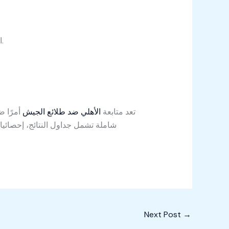
الإصابات قد تؤثر على التشكيلة الأساسية والتكتيكات المستخدمة في المباراة، مما ينعكس على الأداء العام.
تعد متابعة
الأهلي ضد طلائع الجيش
أمرًا ض
شاملة تشمل جداول النتائج، إحصائيات
Next Post
→