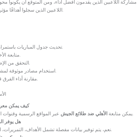
اركة اللاعبين الذين يقدمون أفضل أداء، ومن المتوقع أن يكونوا محور
اللاعبين الذين سجلوا أهدافًا مؤثرة ومساهماتهم في صناعة اللعب الهجومي.
تحديث جدول المباريات باستمرار لمعرفة مواعيد المباريات القادمة.
متابعة الأخبار والإحصائيات اليومية لكل فريق.
التحقق من الإصابات التي قد تؤثر على أداء الفريق.
استخدام مصادر موثوقة لمشاهدة المباريات مباشرة عند توفرها.
مقارنة أداء الفرق قبل المباراة للتنبؤ بالنتيجة المحتملة.
الأ
كيف يمكن معرفة 
عبر المواقع الرسمية وقنوات الأخبار الرياضية لتحديث النتائج فورًا.
يمكن متابعة
الأهلي ضد طلائع الجيش
هل يوفر ال
نعم، يتم توفير بيانات مفصلة تشمل الأهداف، التمريرات، السيطرة على الكرة، وأداء اللاعبين.