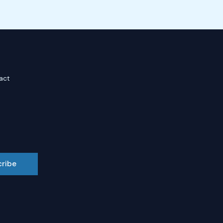
act
cribe