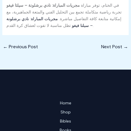
في الختام، توفر مباراة
مجريات المباراة: نادي برشلونة – سيلتا فيغو
تجربة رياضية متكاملة تجمع بين التحليل الفني والمتعة الجماهيرية، مع
إمكانية متابعة كافة التفاصيل مباشرة.
مجريات المباراة: نادي برشلونة
تظل مناسبة لا تفوت لعشاق كرة القدم.
– سيلتا فيغو
←
Previous Post
Next Post
→
Home
Shop
Bibles
Books