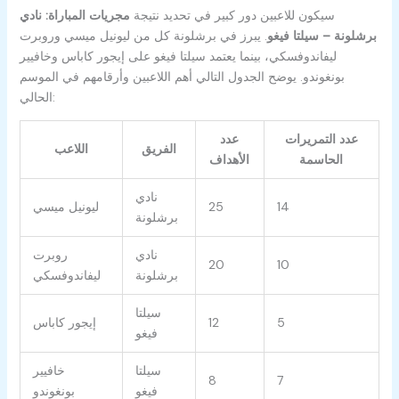
سيكون للاعبين دور كبير في تحديد نتيجة
مجريات المباراة: نادي
برشلونة – سيلتا فيغو
. يبرز في برشلونة كل من ليونيل ميسي وروبرت
ليفاندوفسكي، بينما يعتمد سيلتا فيغو على إيجور كاباس وخافيير
بونغوندو. يوضح الجدول التالي أهم اللاعبين وأرقامهم في الموسم
الحالي:
عدد التمريرات
عدد
الفريق
اللاعب
الحاسمة
الأهداف
نادي
14
25
ليونيل ميسي
برشلونة
نادي
روبرت
20
10
برشلونة
ليفاندوفسكي
سيلتا
5
12
إيجور كاباس
فيغو
سيلتا
خافيير
8
7
فيغو
بونغوندو