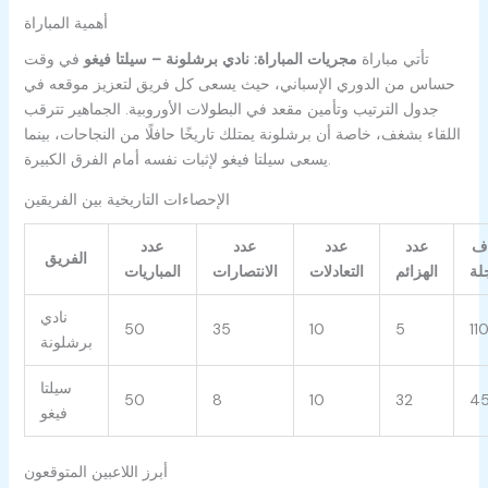
أهمية المباراة
تأتي مباراة
مجريات المباراة: نادي برشلونة – سيلتا فيغو
في وقت
حساس من الدوري الإسباني، حيث يسعى كل فريق لتعزيز موقعه في
جدول الترتيب وتأمين مقعد في البطولات الأوروبية. الجماهير تترقب
اللقاء بشغف، خاصة أن برشلونة يمتلك تاريخًا حافلًا من النجاحات، بينما
يسعى سيلتا فيغو لإثبات نفسه أمام الفرق الكبيرة.
الإحصاءات التاريخية بين الفريقين
اف
عدد
عدد
عدد
عدد
الفريق
لة
الهزائم
التعادلات
الانتصارات
المباريات
نادي
50
35
10
5
11
برشلونة
سيلتا
50
8
10
32
4
فيغو
أبرز اللاعبين المتوقعون