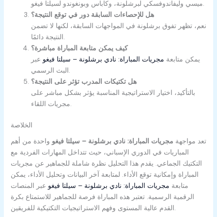
ميسي وليفاندوفسكي لبرشلونة، وكاباس وبونغوندو لسيلتا فيغو.
هل للإحصاءات السابقة دور في توقع النتيجة؟
نعم، تظهر تفوق برشلونة في المواجهات السابقة، لكنها لا تضمن
النتيجة دائمًا.
كيف يمكن متابعة المباراة مباشرة؟
يمكن متابعة
مجريات المباراة: نادي برشلونة – سيلتا فيغو
عبر
البث الرسمي.
هل تكتيكات المدرب تؤثر على النتيجة؟
بالتأكيد، اختيار الاستراتيجية المناسبة يؤثر بشكل مباشر على
مجريات اللقاء.
الخلاصة
تعد مواجهة
مجريات المباراة: نادي برشلونة – سيلتا فيغو
واحدة من أهم
المباريات في الدوري الإسباني، حيث تتداخل المهارات الفردية مع
التكتيك الجماعي. يقدم هذا التحليل نظرة شاملة للجماهير عن مجريات
المباراة وإمكانية توقع الأداء. لمتابعة آخر البيانات وتحليل الأداء، يمكن
متابعة
مجريات المباراة: نادي برشلونة – سيلتا فيغو
عبر المنصات
الرقمية الرسمية. تعتبر هذه المباراة فرصة للجماهير للاستمتاع بكرة
القدم عالية المستوى وفهم الاستراتيجيات التكتيكية للفريقين.