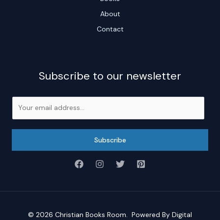
About
Contact
Subscribe to our newsletter
E
m
a
i
Subscribe
l
*
© 2026
Christian Books Room
. Powered By
Digital