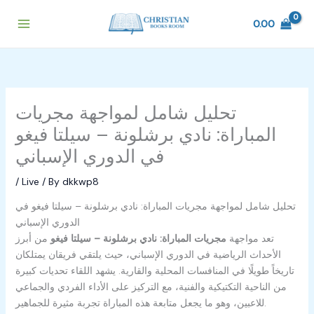
Skip
to
0.00
content
تحليل شامل لمواجهة مجريات
المباراة: نادي برشلونة – سيلتا فيغو
في الدوري الإسباني
/
Live
/ By
dkkwp8
تحليل شامل لمواجهة مجريات المباراة: نادي برشلونة – سيلتا فيغو في
الدوري الإسباني
تعد مواجهة
مجريات المباراة: نادي برشلونة – سيلتا فيغو
من أبرز
الأحداث الرياضية في الدوري الإسباني، حيث يلتقي فريقان يمتلكان
تاريخاً طويلًا في المنافسات المحلية والقارية. يشهد اللقاء تحديات كبيرة
من الناحية التكتيكية والفنية، مع التركيز على الأداء الفردي والجماعي
للاعبين، وهو ما يجعل متابعة هذه المباراة تجربة مثيرة للجماهير.