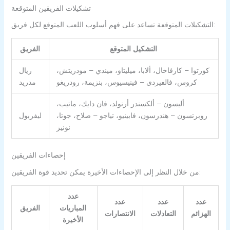
تشكيلات الفريقين المتوقعة
التشكيلات المتوقعة تساعد على فهم أسلوب اللعب المتوقع لكل فريق:
التشكيل المتوقع
الفريق
كورتوا – كارفاخال، ألابا، ميليتاو، ميندي – مودريتش،
ريال
كروس، فالفيردي – فينيسيوس، بنزيمة، رودريغو
مدريد
أليسون – ألكسندر أرنولد، فان دايك، ماتيب،
روبرتسون – هندرسون، فابينيو، تياجو – صلاح، جوتا،
ليفربول
نونيز
إحصاءات الفريقين
من خلال النظر إلى الإحصاءات الأخيرة يمكن تحديد قوة الفريقين:
عدد
عدد
عدد
عدد
المباريات
الفريق
الهزائم
التعادلات
الانتصارات
الأخيرة