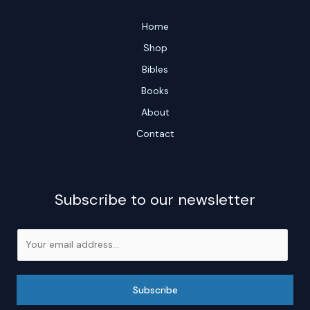
Home
Shop
Bibles
Books
About
Contact
Subscribe to our newsletter
E
m
a
i
Subscribe
l