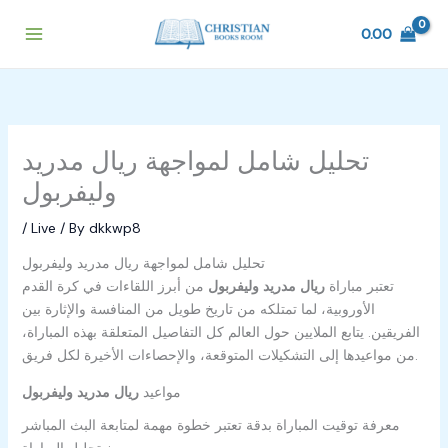
Skip
to
0.00
content
تحليل شامل لمواجهة ريال مدريد
وليفربول
/
Live
/ By
dkkwp8
تحليل شامل لمواجهة ريال مدريد وليفربول
تعتبر مباراة
ريال مدريد وليفربول
من أبرز اللقاءات في كرة القدم
الأوروبية، لما تمتلكه من تاريخ طويل من المنافسة والإثارة بين
الفريقين. يتابع الملايين حول العالم كل التفاصيل المتعلقة بهذه المباراة،
من مواعيدها إلى التشكيلات المتوقعة، والإحصاءات الأخيرة لكل فريق.
مواعيد
ريال مدريد وليفربول
معرفة توقيت المباراة بدقة تعتبر خطوة مهمة لمتابعة البث المباشر
وتحليل المباراة: