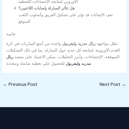
الأوروبي لمتابعة الإحصاءات اللحظية.
هل تتأثر المباراة بإصابات اللاعبين؟
نعم، الإصابات قد تؤثر على تشكيل الفريق وأسلوب اللعب
المتوقع.
خاتمة
تظل مواجهة
ريال مدريد وليفربول
واحدة من أمتع المباريات في كرة
القدم الأوروبية. لمتابعة كل جديد حول المباراة، بما في ذلك التشكيلات
المتوقعة، الإحصاءات، وأبرز التحليلات، يمكن الاعتماد على منصة
ريال
للحصول على تغطية شاملة ومحدثة.
مدريد وليفربول
←
Previous Post
Next Post
→