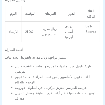
القناة
الدور
الفريقان
التوقيت
اليوم
الناقلة
beIN
دوري
ريال مدريد
Sports
أبطال
21:00
الأربعاء
– ليفربول
1
أوروبا
أهمية المباراة
بعدة نقاط:
تتميز مواجهة
ريال مدريد وليفربول
تاريخ طويل من المباريات المثيرة والمنافسة الشرسة بين
الفريقين.
أداء اللاعبين الأساسيين يكون تحت المراقبة، خاصة نجوم
الهجوم والدفاع.
فرصة للفريقين لتعزيز مركزهما في البطولة الأوروبية.
توفير إحصاءات دقيقة عن أداء الفرق السابقة ومعدل تسجيل
الأهداف.