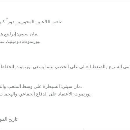
:
تلعب اللاعبين المحوريين دوراً كبي
مان سيتي: إيرلينغ هالاند، كيفين دي بروين، رياض محرز.
بورنموث: دومينيك سولانكي، فيليكس نيتو، ديفيد بروكس.
ي السريع والضغط العالي على الخصم، بينما يسعى بورنموث للحفاظ ع
مان سيتي: السيطرة على وسط الملعب والتمريرات القصيرة لتفكيك الدفاعات.
بورنموث: الاعتماد على الدفاع الجماعي والهجمات المرتدة السريعة لاستغلال الفرص.
تاريخ المواجهات بين الفريقين يعكس بعض التوقعات: