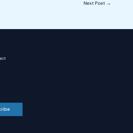
Next Post
→
act
cribe