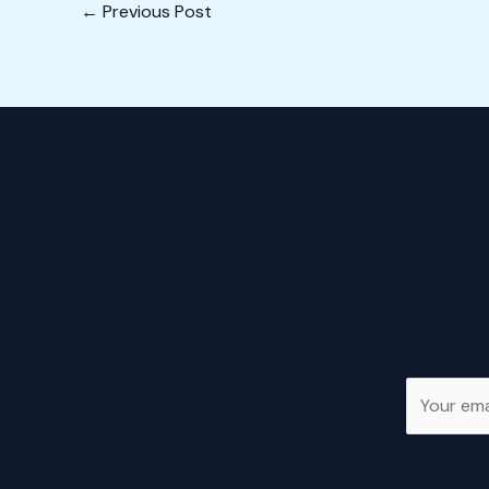
←
Previous Post
E
m
a
i