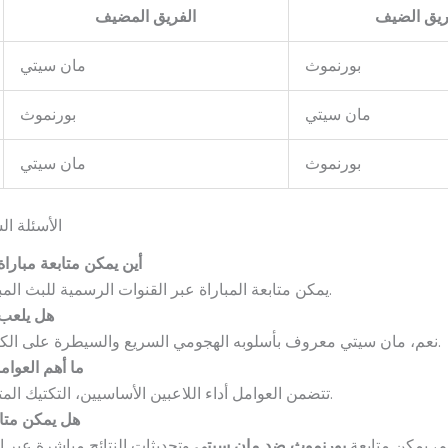
ريق الضيف
الفريق المضيف
بورنموث
مان سيتي
مان سيتي
بورنموث
بورنموث
مان سيتي
الأسئلة ا
أين يمكن متابعة مبار
يمكن متابعة المباراة عبر القنوات الرسمية للبث المباشر والمواقع الرياضية المتخصصة.
هل يلعب 
نعم، مان سيتي معروف بأسلوبه الهجومي السريع والسيطرة على الكرة، مما يزيد فرص تسجيل الأهداف.
ما أهم العوام
تتضمن العوامل أداء اللاعبين الأساسيين، التكتيك المتبع، وحالة الفريق البدنية والإصابات.
هل يمكن متاب
م، يمكن متابعة
بورنموث ضد مان سيتي