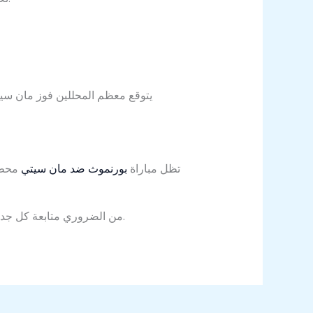
يتوقع معظم المحللين فوز مان سي
تظل مباراة
بورنموث ضد مان سيتي
محط ا
من الضروري متابعة كل جديد حول المباراة للحصول على أحدث المعلومات والإحصاءات لضمان متابعة متكاملة لمستجدات الدوري الإنجليزي.