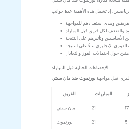
مية متابعة مباراة بورنموث ضد مان سيتي
الإحصاءات الحالية قبل المباراة
جليزي قبل مواجهة
بورنموث ضد مان سيتي
ز
المباريات
الفريق
17
21
مان سيتي
5
21
بورنموث