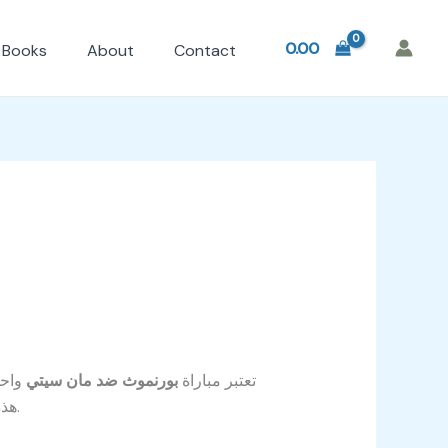
0.00
Books
About
Contact
تعتبر مباراة
بورنموث ضد مان سيتي
واحد
هذه المباراة، حيث تجمع بين فريق متألق على مستوى الهجوم وفريق آخر يبحث عن الحفاظ على مركزه في الترتيب.