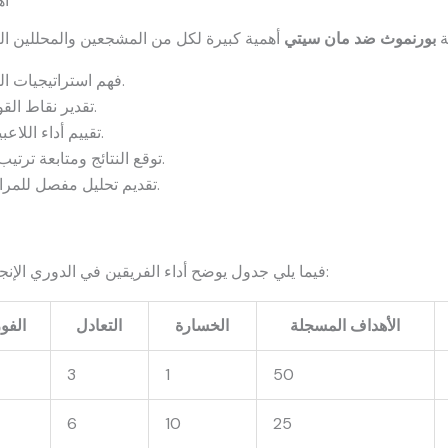
أه
ة
بورنموث ضد مان سيتي
فهم استراتيجيات الفريقين ومدى استعدادهم للمواجهة.
تقدير نقاط القوة والضعف لكل فريق قبل المباراة.
تقييم أداء اللاعبين الأساسيين وتأثيرهم على النتيجة.
توقع النتائج ومتابعة ترتيب الدوري الإنجليزي بناءً على النتيجة.
تقديم تحليل مفصل للمراهنين حول احتمالات الفوز والتعادل.
:
فيما يلي جدول يوضح أداء الفريقين في الدوري الإن
الأهداف المسجلة
الخسارة
التعادل
الفو
3
1
50
6
10
25