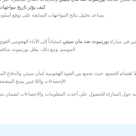
كيف يؤثر تاريخ مواجهات
يساعد تحليل نتائج المواجهات السابقة على توقع أسلوب اللعب والنتائج المحتملة للفريقين.
تي في مباراة
بورنموث ضد مان سيتي
استناداً إلى الأداء الهجومي القو
الموسم. ومع ذلك، يظل بورنموث منافساً قوياً على أرضه ويمكنه استغلال أي خطأ.
هتمام الجميع، حيث تجمع بين القوة الهجومية لمان سيتي والدفاع المنظ
الإحصاءات واللاعبين يمنح المشجعين تجربة كرة قدم ممتعة وغنية بالتفاصيل.