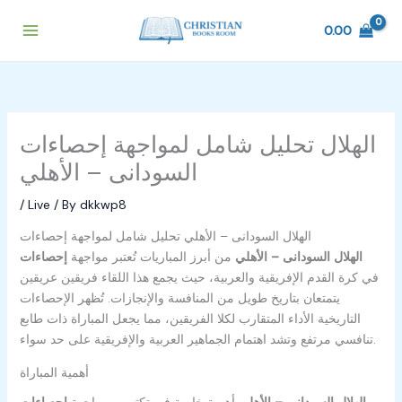
Skip
to
0.00
content
تحليل شامل لمواجهة إحصاءات ‎الهلال
السودانى – الأهلي
/
Live
/ By
dkkwp8
تحليل شامل لمواجهة إحصاءات ‎الهلال السودانى – الأهلي
إحصاءات ‎الهلال السودانى – الأهلي
من أبرز المباريات
تُعتبر مواجهة
في كرة القدم الإفريقية والعربية، حيث يجمع هذا اللقاء فريقين عريقين
يتمتعان بتاريخ طويل من المنافسة والإنجازات. تُظهر الإحصاءات
التاريخية الأداء المتقارب لكلا الفريقين، مما يجعل المباراة ذات طابع
تنافسي مرتفع وتشد اهتمام الجماهير العربية والإفريقية على حد سواء.
أهمية المباراة
إحصاءات ‎الهلال السودانى – الأهلي
أهمية خاصة في
تكتسب مواجهة