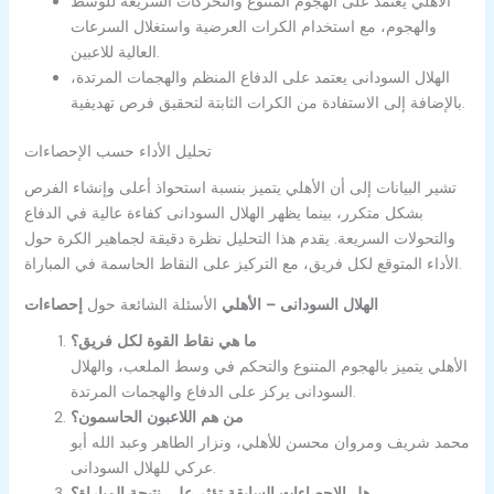
الأهلي يعتمد على الهجوم المتنوع والتحركات السريعة للوسط
والهجوم، مع استخدام الكرات العرضية واستغلال السرعات
العالية للاعبين.
الهلال السودانى يعتمد على الدفاع المنظم والهجمات المرتدة،
بالإضافة إلى الاستفادة من الكرات الثابتة لتحقيق فرص تهديفية.
تحليل الأداء حسب الإحصاءات
تشير البيانات إلى أن الأهلي يتميز بنسبة استحواذ أعلى وإنشاء الفرص
بشكل متكرر، بينما يظهر الهلال السودانى كفاءة عالية في الدفاع
والتحولات السريعة. يقدم هذا التحليل نظرة دقيقة لجماهير الكرة حول
الأداء المتوقع لكل فريق، مع التركيز على النقاط الحاسمة في المباراة.
إحصاءات ‎الهلال السودانى – الأهلي
الأسئلة الشائعة حول
ما هي نقاط القوة لكل فريق؟
الأهلي يتميز بالهجوم المتنوع والتحكم في وسط الملعب، والهلال
السودانى يركز على الدفاع والهجمات المرتدة.
من هم اللاعبون الحاسمون؟
محمد شريف ومروان محسن للأهلي، ونزار الطاهر وعبد الله أبو
عركي للهلال السودانى.
هل الإحصاءات السابقة تؤثر على نتيجة المباراة؟