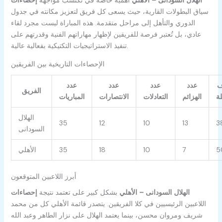
سياق البطولات القارية، حيث يسعى كل فريق لتعزيز مكانته في جدول
الدوري والتأهل إلى مراحل متقدمة. هذه المباراة ليست مجرد لقاء
عادي، بل تُعتبر فرصة للفريقين لإظهار مهاراتهم الفنية وقدرتهم على
تنفيذ الاستراتيجيات التكتيكية بفعالية عالية.
الإحصاءات التاريخية بين الفريقين
ف
عدد
عدد
عدد
عدد
الفريق
ة
الهزائم
التعادلات
الانتصارات
المباريات
الهلال
35
12
10
13
3
السودانى
5
7
10
18
35
الأهلي
أبرز اللاعبين المتوقعون
إحصاءات ‎الهلال السودانى – الأهلي
بشكل كبير على
تعتمد نتيجة
اللاعبين الرئيسيين في كلا الفريقين. يتصدر قائمة الأهلي كل من محمد
شريف ومروان محسن، بينما يعتمد الهلال على نزار الطاهر وعبد الله