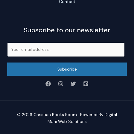
Contact
Subscribe to our newsletter
E
m
a
i
Subscribe
l
*
© 2026
Christian Books Room
. Powered By
Digital
Mani Web Solutions