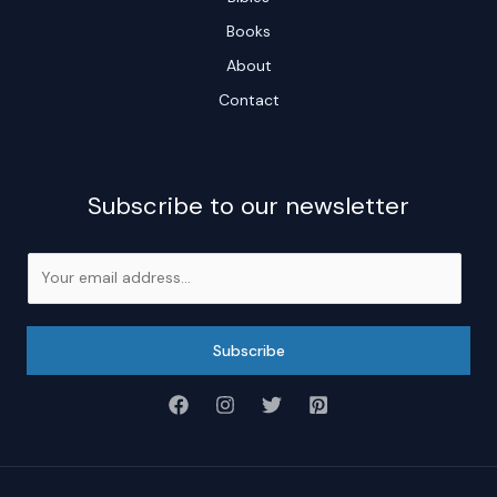
Books
About
Contact
Subscribe to our newsletter
E
m
a
i
Subscribe
l
*