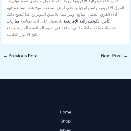
مباريات ‎كأس الكونفيدرالية الإفريقية
رؤية شاملة حول مستوى
تقدم
الفرق الأفريقية واستراتيجياتها على أرض الملعب. تتيح هذه المتابعة فهم
أداء الفرق، تحليل النتائج، ومراقبة اللاعبين المؤثرين. لذا يُنصح دائمًا
مباريات ‎كأس الكونفيدرالية الإفريقية
للحصول على آخر
بمتابعة
التحديثات والإحصاءات التي تساعد في تقييم المنافسة القارية وتوقع
نتائج الأدوار القادمة.
←
Previous Post
Next Post
→
Home
Shop
Bibles