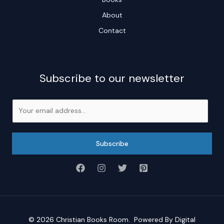
About
Contact
Subscribe to our newsletter
E
m
a
i
Subscribe
l
*
© 2026
Christian Books Room
. Powered By
Digital