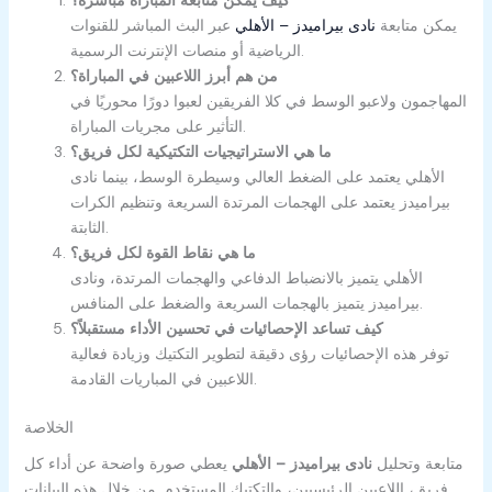
يمكن متابعة
نادى بيراميدز – الأهلي
عبر البث المباشر للقنوات
الرياضية أو منصات الإنترنت الرسمية.
من هم أبرز اللاعبين في المباراة؟
المهاجمون ولاعبو الوسط في كلا الفريقين لعبوا دورًا محوريًا في
التأثير على مجريات المباراة.
ما هي الاستراتيجيات التكتيكية لكل فريق؟
الأهلي يعتمد على الضغط العالي وسيطرة الوسط، بينما نادى
بيراميدز يعتمد على الهجمات المرتدة السريعة وتنظيم الكرات
الثابتة.
ما هي نقاط القوة لكل فريق؟
الأهلي يتميز بالانضباط الدفاعي والهجمات المرتدة، ونادى
بيراميدز يتميز بالهجمات السريعة والضغط على المنافس.
كيف تساعد الإحصائيات في تحسين الأداء مستقبلاً؟
توفر هذه الإحصائيات رؤى دقيقة لتطوير التكتيك وزيادة فعالية
اللاعبين في المباريات القادمة.
الخلاصة
متابعة وتحليل
نادى بيراميدز – الأهلي
يعطي صورة واضحة عن أداء كل
فريق، اللاعبين الرئيسيين، والتكتيك المستخدم. من خلال هذه البيانات