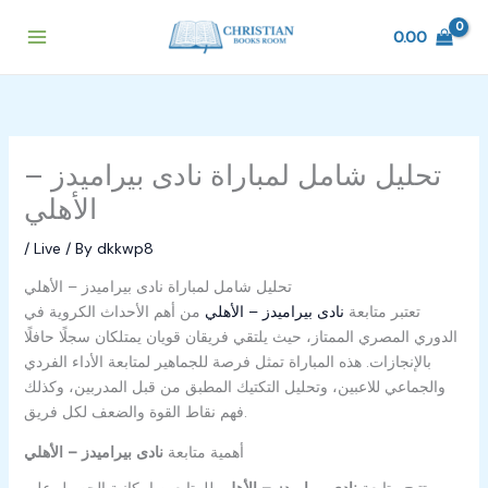
Skip
to
0.00
content
تحليل شامل لمباراة نادى بيراميدز –
الأهلي
/
Live
/ By
dkkwp8
تحليل شامل لمباراة نادى بيراميدز – الأهلي
تعتبر متابعة
نادى بيراميدز – الأهلي
من أهم الأحداث الكروية في
الدوري المصري الممتاز، حيث يلتقي فريقان قويان يمتلكان سجلًا حافلًا
بالإنجازات. هذه المباراة تمثل فرصة للجماهير لمتابعة الأداء الفردي
والجماعي للاعبين، وتحليل التكتيك المطبق من قبل المدربين، وكذلك
فهم نقاط القوة والضعف لكل فريق.
أهمية متابعة
نادى بيراميدز – الأهلي
تتيح متابعة
نادى بيراميدز – الأهلي
للمتابعين إمكانية الحصول على