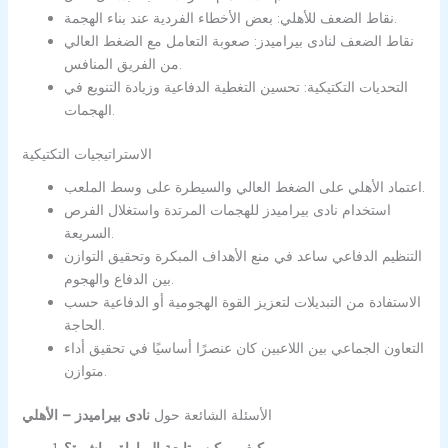
نقاط الضعف للأهلي: بعض الأخطاء الفردية عند بناء الهجمة.
نقاط الضعف لنادى بيراميدز: صعوبة التعامل مع الضغط العالي
من الفريق المنافس.
التحديات التكتيكية: تحسين التغطية الدفاعية وزيادة التنويع في
الهجمات.
الاستراتيجيات التكتيكية
اعتماد الأهلي على الضغط العالي والسيطرة على وسط الملعب.
استخدام نادى بيراميدز للهجمات المرتدة واستغلال الفرص
السريعة.
التنظيم الدفاعي ساعد في منع الأهداف المبكرة وتحقيق التوازن
بين الدفاع والهجوم.
الاستفادة من التبديلات لتعزيز القوة الهجومية أو الدفاعية حسب
الحاجة.
التعاون الجماعي بين اللاعبين كان عنصرًا أساسيًا في تحقيق أداء
متوازن.
الأسئلة الشائعة حول
نادى بيراميدز – الأهلي
كيف يمكن متابعة المباراة مباشرة؟