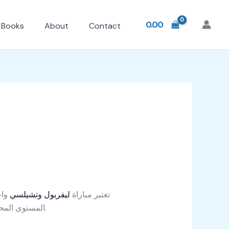
0.00
Books
About
Contact
تعتبر مباراة
ليفربول وتشيلسي
واح
المستوى المحلي والدولي. تثير هذه المباراة اهتمام الجماهير والمحللين الرياضيين بسبب القوة الهجومية والدفاعية لكلا الفريقين.