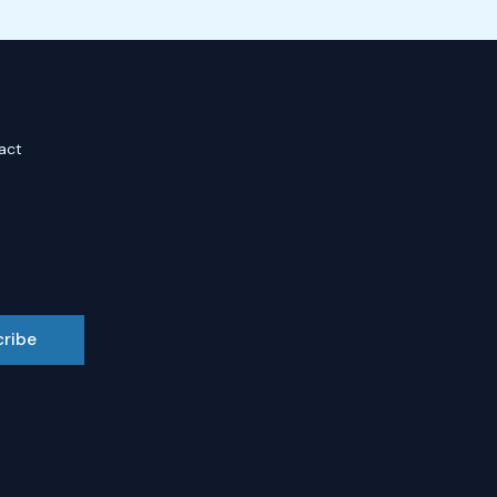
act
cribe