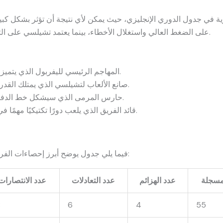
 في جدول الدوري الإنجليزي، حيث يمكن لأي نتيجة أن تؤثر بشكل كبير
على الضغط العالي واستغلال الأخطاء، بينما يعتمد تشيلسي على التنظيم الدفاعي والهجمات المرتدة السريعة.
المهاجم الرئيسي لليفربول الذي يتميز بالسرعة والدقة في إنهاء الهجمات.
صانع الألعاب لتشيلسي الذي يمتلك القدرة على خلق الفرص وتحريك الفريق.
حارس المرمى الذي سيشكل خط الدفاع الأول ويقوم بالتصديات الحاسمة.
قائد الفريق الذي يلعب دورًا تكتيكيًا مهمًا في تنظيم اللاعبين على أرض الملعب.
فيما يلي جدول يوضح أبرز إحصاءات الفريقين في الدوري الإنجليزي للموسم الحالي:
مسجلة
عدد الهزائم
عدد التعادلات
عدد الانتصارات
8
6
4
55