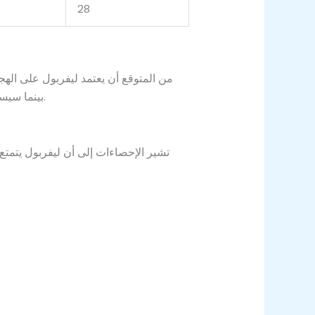
28
من المتوقع أن يعتمد ليفربول على ال
بينما سيسعى تشيلسي للحفاظ على توازن الفريق بين الدفاع والهجوم واستغلال الكرات المرتدة للوصول إلى مرمى الخصم.
تشير الإحصاءات إلى أن ليفربول يتمتع 