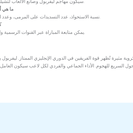
سيكون مهاجم ليفربول وصانع الألعاب لتشيلسي محور الأداء الهجومي للفريقين.
ما هي أ
نسبة الاستحواذ، عدد التسديدات على المرمى، وعدد الفرص المحققة هي مؤشرات هامة.
ك
يمكن متابعة المباراة عبر القنوات الرسمية والتطبيقات المخصصة للبث المباشر.
وية مثيرة تُظهر قوة الفريقين في الدوري الإنجليزي الممتاز. ليفربول 
ل السريع للهجوم. الأداء الجماعي والفردي لكل لاعب سيكون العامل الأ