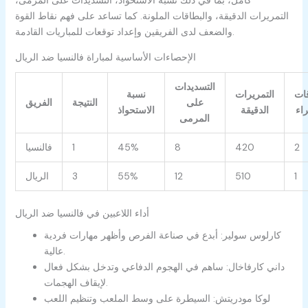
التمريرات الدقيقة، والبطاقات الملونة. كما تساعد على فهم نقاط القوة
والضعف لدى الفريقين وإعداد توقعات للمباريات القادمة.
الإحصاءات الأساسية لمباراة فالنسيا ضد الريال
التسديدات
قات
التمريرات
نسبة
على
النتيجة
الفريق
اء
الدقيقة
الاستحواذ
المرمى
2
420
8
45%
1
فالنسيا
1
510
12
55%
3
الريال
أداء اللاعبين في فالنسيا ضد الريال
كارلوس سولير: أبدع في صناعة الفرص وأظهر مهارات فردية
عالية.
داني كارفاخال: ساهم في الهجوم الدفاعي وتدخل بشكل فعال
لإيقاف الهجمات.
لوكا مودريتش: السيطرة على وسط الملعب وتنظيم اللعب