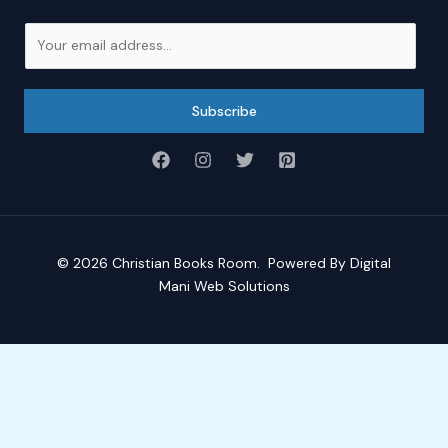
E
m
a
i
Subscribe
l
*
© 2026
Christian Books Room
. Powered By
Digital
Mani Web Solutions