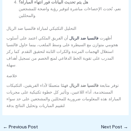
هل يتم تحديث البيانات فور انتهاء المباراة؟
نعم، تُحدث الإحصاءات مباشرة لتوفير رؤية واضحة للمشجعين
والمحللين.
التحليل التكتيكي لمباراة فالنسيا ضد الريال
أظهرت
فالنسيا ضد الريال
أن الفريق الملكي اعتمد على أسلوب
هجومي متوازن مع السيطرة على وسط الملعب، بينما حاول فالنسيا
استغلال الهجمات المرتدة والكرات الثابتة لتحقيق التقدم. كما ركز
المدرب على تقوية الخط الدفاعي لمنع الخصم من تسجيل أهداف
سهلة.
خلاصة
توفر متابعة
فالنسيا ضد الريال
فهمًا متعمقًا لأداء الفريقين، التكتيكات
المستخدمة، أداء اللاعبين، وتأثير كل خطوة تكتيكية على مجريات
المباراة. هذه المعلومات ضرورية للمحللين والمشجعين على حد سواء
لتقييم المباريات وتحليل النتائج بدقة.
←
Previous Post
Next Post
→