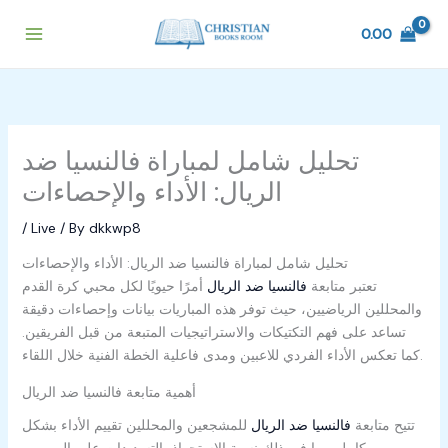
Skip
to
0.00
content
تحليل شامل لمباراة فالنسيا ضد
الريال: الأداء والإحصاءات
/
Live
/ By
dkkwp8
تحليل شامل لمباراة فالنسيا ضد الريال: الأداء والإحصاءات
تعتبر متابعة
فالنسيا ضد الريال
أمرًا حيويًا لكل محبي كرة القدم
والمحللين الرياضيين، حيث توفر هذه المباريات بيانات وإحصاءات دقيقة
تساعد على فهم التكتيكات والاستراتيجيات المتبعة من قبل الفريقين.
كما تعكس الأداء الفردي للاعبين ومدى فاعلية الخطة الفنية خلال اللقاء.
أهمية متابعة فالنسيا ضد الريال
تتيح متابعة
فالنسيا ضد الريال
للمشجعين والمحللين تقييم الأداء بشكل
كامل، بما في ذلك نسبة الاستحواذ، التسديدات على المرمى،