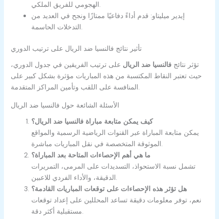
الهجومي للفريق الملكي.
إيدير ميليتاو: قدم أداءً دفاعيًا ممتازًا ونجح في العديد من
التدخلات الحاسمة.
تأثير نتائج فالنسيا ضد الريال على ترتيب الدوري
تؤثر نتائج
فالنسيا ضد الريال
على ترتيب الفريقين في جدول الدوري،
حيث تعتبر النقاط المكتسبة من هذه المباريات مؤثرة بشكل كبير على
المنافسة على اللقب وتأمين المراكز المتقدمة.
الأسئلة الشائعة حول فالنسيا ضد الريال
كيف يمكن متابعة مباراة فالنسيا ضد الريال؟
يمكن متابعة المباراة عبر القنوات الرياضية الرسمية والمواقع
الموثوقة المتخصصة في نقل المباريات مباشرة.
ما هي أهم الإحصاءات المتاحة بعد المباراة؟
تشمل نسبة الاستحواذ، التسديدات على المرمى، التمريرات
الدقيقة، والأداء الفردي للاعبين.
هل تؤثر هذه الإحصاءات على توقعات المباريات القادمة؟
نعم، توفر معلومات دقيقة تساعد المحللين على إعداد توقعات
مستقبلية أكثر دقة.