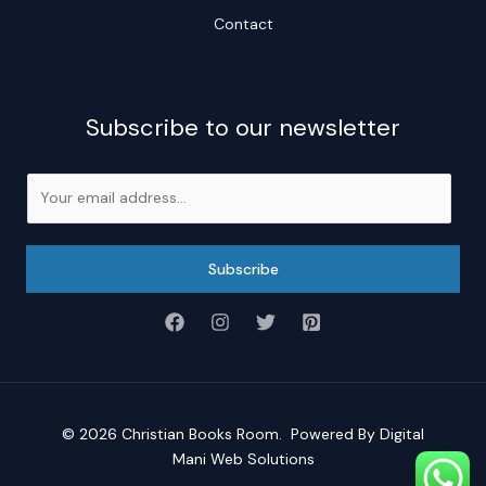
Contact
Subscribe to our newsletter
E
m
a
i
Subscribe
l
*
© 2026
Christian Books Room
. Powered By
Digital
Mani Web Solutions