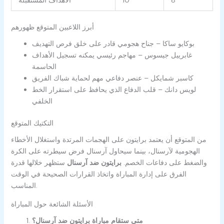
8
10
الأهداف المستقبلة
أبرز اللاعبين المتوقع ظهورهم
بوكايو ساكا – جناح هجومي قادر على خلق فرص التهديف
غابرييل جيسوس – مهاجم رئيسي يمكنه تسجيل الأهداف
الحاسمة
كاسبر شمايكل – عنصر دفاعي مهم لحماية شباك الفريق
لويس دانك – قلب الدفاع الذي يحافظ على استقرار الخط
الخلفي
التكتيك المتوقع
من المتوقع أن يعتمد برايتون على الهجمات المرتدة واستغلال الأخطاء
الهجومية لآرسنال، بينما سيحاول آرسنال فرض سيطرته على الكرة
والضغط على دفاعات الخصم.
برايتون ضد آرسنال
ستظهر خلالها قدرة
الفرق على إدارة المباراة واتخاذ القرارات الصحيحة في الوقت
المناسب.
الأسئلة الشائعة حول المباراة
متى ستقام مباراة برايتون ضد آرسنال؟