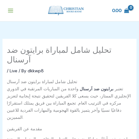
Skip
to
0.00
content
تحليل شامل لمباراة برايتون ضد
آرسنال
/
Live
/ By
dkkwp8
تحليل شامل لمباراة برايتون ضد آرسنال
تعتبر
برايتون ضد آرسنال
واحدة من المباريات المرتقبة في الدوري
الإنجليزي الممتاز، حيث يسعى كلا الفريقين لتحقيق نتيجة إيجابية لتعزيز
مركزه في الترتيب العام. تجمع المباراة بين فريق يمتلك استقرارًا
دفاعيًا نسبيًا وآخر يتميز بالقوة الهجومية والمهارات الفردية للاعبين
المميزين.
مقدمة عن الفريقين
برايتون يقدم أداءً متوازنًا يعتمد على التنظيم الدفاعي والهجمات المرتدة