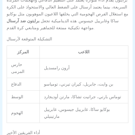
السريعة، بينما يعتمد آرسنال على الضغط العالي والاستحواذ على الكرة
مع استغلال الفرص الهجومية التي يخلقها اللاعبون الموهوبون مثل بوكايو
ساكا وغابرييل جيسوس. هذه الديناميكية تجعل
برايتون ضد آرسنال
مواجهة تكتيكية ممتعة للجماهير ومتابعي كرة القدم.
التشكيلة المتوقعة لآرسنال
اللاعب
المركز
حارس
أرون رامسديل
المرمى
بن وايت، جابريل، كيران تيرني، تومياسو
الدفاع
توماس بارتي، جرانيت تشاكا، مارتن أوديجارد
الوسط
بوكايو ساكا، غابرييل جيسوس، غابرييل
الهجوم
مارتينيلي
أداء الفريقين الأخير