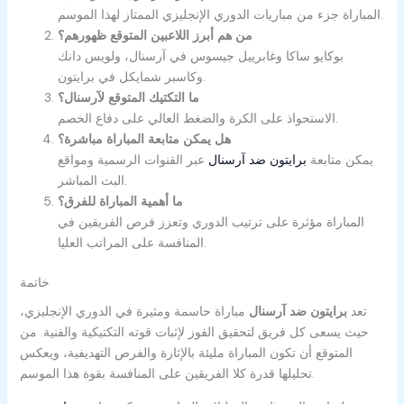
المباراة جزء من مباريات الدوري الإنجليزي الممتاز لهذا الموسم.
من هم أبرز اللاعبين المتوقع ظهورهم؟
بوكايو ساكا وغابرييل جيسوس في آرسنال، ولويس دانك
وكاسبر شمايكل في برايتون.
ما التكتيك المتوقع لآرسنال؟
الاستحواذ على الكرة والضغط العالي على دفاع الخصم.
هل يمكن متابعة المباراة مباشرة؟
يمكن متابعة
برايتون ضد آرسنال
عبر القنوات الرسمية ومواقع
البث المباشر.
ما أهمية المباراة للفرق؟
المباراة مؤثرة على ترتيب الدوري وتعزز فرص الفريقين في
المنافسة على المراتب العليا.
خاتمة
تعد
برايتون ضد آرسنال
مباراة حاسمة ومثيرة في الدوري الإنجليزي،
حيث يسعى كل فريق لتحقيق الفوز لإثبات قوته التكتيكية والفنية. من
المتوقع أن تكون المباراة مليئة بالإثارة والفرص التهديفية، ويعكس
تحليلها قدرة كلا الفريقين على المنافسة بقوة هذا الموسم.