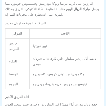
البارزين مثل كريم بنزيما ولوكا مودريتش وفينيسيوس جونيور، مما
يجعل
مباراة الريال اليوم
مناسبة لمتابعة الأداء التكتيكي للفريق وكذلك
قدرته على السيطرة على مجريات المباراة.
التشكيلة المتوقعة لريال مدريد
اللاعب
المركز
حارس
تيبو كورتوا
المرمى
ديفيد ألابا، إيدير ميليتاو، داني كارفاخال، فيرلاند
الدفاع
ميندي
لوكا مودريتش، توني كروس، كاسيميرو
الوسط
فينيسيوس جونيور، كريم بنزيما، رودريجو
الهجوم
أداء الفريق الأخير
حقق ريال مدريد أداءً ممتازًا في المباريات الأخيرة، حيث سجل العديد