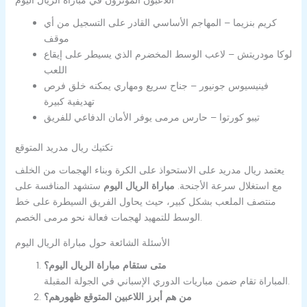
اللاعبون المؤثرون في مباراة الريال اليوم
كريم بنزيما – المهاجم الأساسي القادر على التسجيل من أي
موقف
لوكا مودريتش – لاعب الوسط المخضرم الذي يسيطر على إيقاع
اللعب
فينيسيوس جونيور – جناح سريع ومهاري يمكنه خلق فرص
تهديفية كبيرة
تيبو كورتوا – حارس مرمى يوفر الأمان الدفاعي للفريق
تكتيك ريال مدريد المتوقع
يعتمد ريال مدريد على الاستحواذ على الكرة وبناء الهجمات من الخلف
مع استغلال سرعة الأجنحة.
مباراة الريال اليوم
ستشهد المنافسة على
منتصف الملعب بشكل كبير، حيث يحاول الفريق السيطرة على خط
الوسط للتمهيد لهجمات فعالة نحو مرمى الخصم.
الأسئلة الشائعة حول مباراة الريال اليوم
متى ستقام مباراة الريال اليوم؟
المباراة تقام ضمن مباريات الدوري الإسباني في الجولة المقبلة.
من هم أبرز اللاعبين المتوقع ظهورهم؟