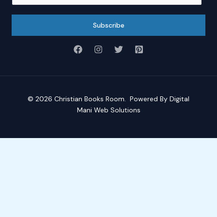
a
i
Subscribe
l
*
© 2026
Christian Books Room
. Powered By
Digital
Mani Web Solutions