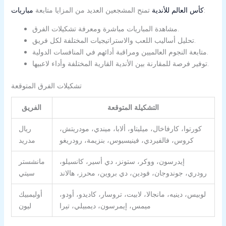
تمنح المشجعين العديد من المزايا:
مباريات ‎كأس العالم للأندية
متابعة
مشاهدة المباريات مباشرة ومعرفة تشكيلات الفرق.
تحليل أساليب اللعب والاستراتيجيات المختلفة لكل فريق.
متابعة النجوم العالميين ومراقبة أدائهم في المنافسات الدولية.
توفير فرصة للمقارنة بين الأندية القارية المختلفة وأداء لاعبيها.
تشكيلات الفرق المتوقعة
التشكيلة المتوقعة
الفريق
كورتوا، كارفاخال، ميليتاو، ألابا، ميندي، مودريتش،
ريال
كروس، فالفيردي، فينيسيوس، بنزيمة، رودريغو
مدريد
إيدرسون، ووكر، ستونز، دي أسير، كانسيلو،
مانشستر
رودري، جوندوجان، فودين، دي بروين، محرز، هالاند
سيتي
لوبيس، دينيه، مانجالا، لابيت، تروسار، كاديدو، أودو،
أوليمبيك
ميمس، إيمرسون، ديمبيلي، تيرا
ليون