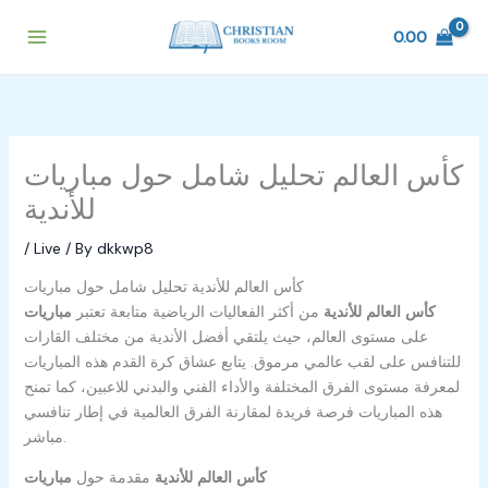
Skip
to
0.00
content
تحليل شامل حول مباريات ‎كأس العالم
للأندية
/
Live
/ By
dkkwp8
تحليل شامل حول مباريات ‎كأس العالم للأندية
مباريات ‎كأس العالم للأندية
من أكثر الفعاليات الرياضية متابعة
تعتبر
على مستوى العالم، حيث يلتقي أفضل الأندية من مختلف القارات
للتنافس على لقب عالمي مرموق. يتابع عشاق كرة القدم هذه المباريات
لمعرفة مستوى الفرق المختلفة والأداء الفني والبدني للاعبين، كما تمنح
هذه المباريات فرصة فريدة لمقارنة الفرق العالمية في إطار تنافسي
مباشر.
مباريات ‎كأس العالم للأندية
مقدمة حول