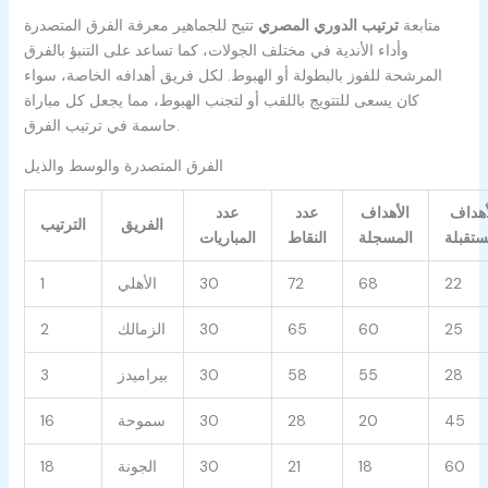
متابعة
ترتيب الدوري المصري
تتيح للجماهير معرفة الفرق المتصدرة
وأداء الأندية في مختلف الجولات، كما تساعد على التنبؤ بالفرق
المرشحة للفوز بالبطولة أو الهبوط. لكل فريق أهدافه الخاصة، سواء
كان يسعى للتتويج باللقب أو لتجنب الهبوط، مما يجعل كل مباراة
حاسمة في ترتيب الفرق.
الفرق المتصدرة والوسط والذيل
أهداف
الأهداف
عدد
عدد
الفريق
الترتيب
ستقبلة
المسجلة
النقاط
المباريات
22
68
72
30
الأهلي
1
25
60
65
30
الزمالك
2
28
55
58
30
بيراميدز
3
45
20
28
30
سموحة
16
60
18
21
30
الجونة
18