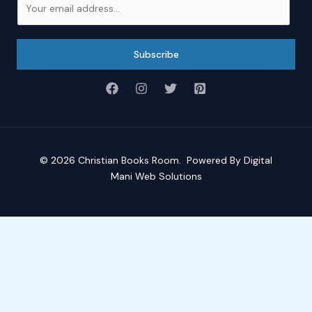
m
a
i
Subscribe
l
*
© 2026
Christian Books Room
. Powered By
Digital
Mani Web Solutions