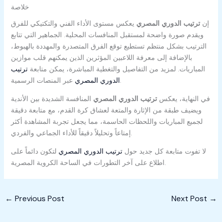
خلاصة
إن
ترتيب الدوري المصري
يعكس مستوى الأداء الفني والتكتيكي للفرق
ويقدم صورة واضحة لمستقبل المنافسات المحلية. الجماهير التي تتابع
الترتيب بشكل منتظم تستطيع توقع الفرق المتصدرة والمهددة بالهبوط،
بالإضافة إلى معرفة اللاعبين المؤثرين الذين يمكنهم قلب موازين
المباريات. لمزيد من التفاصيل والتغطية المباشرة، يمكن متابعة
ترتيب
عبر المنصات الرسمية.
الدوري المصري
في النهاية، يعكس
ترتيب الدوري المصري
المنافسة الشديدة بين الأندية
ويضيف طبقة من الإثارة والمتعة لعشاق كرة القدم، مع متابعة دقيقة
لجميع المباريات واللحظات الحاسمة، مما يجعل تجربة المشاهدة أكثر
إمتاعاً وتحليلاً دقيقاً للأداء الجماعي والفردي.
لا تفوت متابعة كل جديد حول
ترتيب الدوري المصري
لتكون دائماً على
اطلاع على آخر التطورات في الساحة الكروية المصرية.
←
Previous Post
Next Post
→