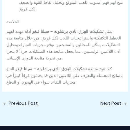
تتيح لهم فهم أسلوب اللعب المتوقع وتحليل نقاط القوة والضعف
لكل فريق.
الخلاصة
تمثل
تشكيلات الفِرَق: نادي برشلونة – سيلتا فيغو
أداة مهمة لفهم
الخطط التكتيكية واستراتيجيات اللعب لكل فريق. من خلال متابعة هذه
التشكيلات، يمكن للمحللين والمشجعين توقع مجريات المباراة وتحليل
أداء اللاعبين الرئيسيين، مما يجعل متابعة هذه التشكيلات جزءاً لا يتجزأ
من تجربة متابعة الدوري الإسباني.
كما تتيح متابعة
تشكيلات الفِرَق: نادي برشلونة – سيلتا فيغو
التنبؤ
بالنتائج المحتملة والتعرف على اللاعبين الذين قد يحدثون فرقاً كبيراً في
مجريات اللقاء، سواء في الهجوم أو الدفاع.
←
Previous Post
Next Post
→