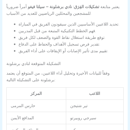
يعتبر متابعة
تشكيلات الفِرَق: نادي برشلونة – سيلتا فيغو
أمراً ضرورياً
للمشجعين والمحللين الرياضيين للعديد من الأسباب:
تحديد اللاعبين الأساسيين الذين سيقودون الفريق في المباراة.
فهم الخطط التكتيكية المتبعة من قبل المدربين.
توقع طريقة استغلال نقاط القوة والضعف لكل فريق.
تقدير فرص تسجيل الأهداف والحفاظ على الدفاع.
تقييم مدى تأثير الإصابات أو الإيقافات على أداء الفريق.
التشكيلة المتوقعة لنادي برشلونة
وفقاً للبيانات الأخيرة وتحليل أداء اللاعبين، من المتوقع أن يعتمد
برشلونة على التشكيلة التالية:
اللاعب
المركز
تير شتيجن
حارس المرمى
سيرجي روبيرتو
المدافع الأيمن
بيكيه
المدافع المركزي