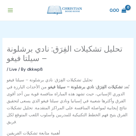
Skip
to
0.00
content
تحليل تشكيلات الفِرَق: نادي برشلونة
– سيلتا فيغو
/
Live
/ By
dkkwp8
تحليل تشكيلات الفِرَق: نادي برشلونة – سيلتا فيغو
تُعد
تشكيلات الفِرَق: نادي برشلونة – سيلتا فيغو
من الأحداث البارزة في
الدوري الإسباني، حيث تشهد هذه المباراة منافسة قوية بين أحد أقوى
الفرق وأكثرها شعبية في إسبانيا ونادي سيلتا فيغو الذي يسعى لتحقيق
نتائج إيجابية لمواصلة المنافسة على المراكز المتقدمة. تحليل تشكيلات
الفرق يتيح فهم الخطط التكتيكية للمدربين وأسلوب اللعب المتوقع لكل
فريق.
أهمية متابعة تشكيلات الفريقين