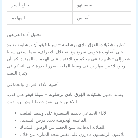
سيسينهو
جناح أيسر
أسباس
المهاجم
تحليل أداء الفريقين
تُظهر
تشكيلات الفِرَق: نادي برشلونة – سيلتا فيغو
أن برشلونة يعتمد
على أسلوب هجومي سريع مع استغلال الأطراف، بينما يسعى سيلتا
فيغو إلى تنظيم دفاعي محكم مع الاعتماد على الهجمات المرتدة. كما أن
وجود لاعبين مهاريين في وسط الملعب يعزز القدرة على التحكم في
وتيرة اللعب.
أهمية الأداء الفردي والجماعي
يعتمد تحليل
تشكيلات الفِرَق: نادي برشلونة – سيلتا فيغو
على قدرة
اللاعبين على تنفيذ خطط المدربين، حيث:
الأداء الجماعي يحسم السيطرة على وسط الملعب.
الفاعلية الهجومية تحدد فرص التسجيل.
الصلابة الدفاعية تمنع الخصم من الوصول للشباك.
اللاعبون الرئيسيون قادرون على تغيير نتيجة المباراة من خلال