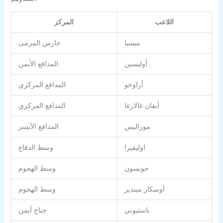
اللاعب
المركز
ميسيا
حارس المرمى
أوليسين
المدافع الأيمن
أراوخو
المدافع المركزي
أيفان غالارغا
المدافع المركزي
موراليس
المدافع الأيسر
اوليفيرا
وسط الدفاع
جونسون
وسط الهجوم
أوسكار مينديز
وسط الهجوم
باستيوني
جناح أيمن