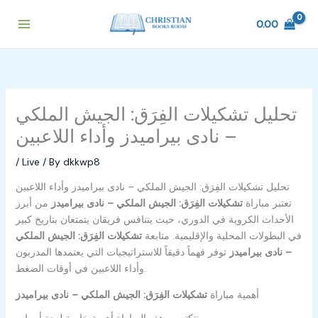
Skip
to
0.00
content
تحليل تشكيلات الفِرَق: الجيش الملكي
– نادى بيراميدز وأداء اللاعبين
/
Live
/ By
dkkwp8
تحليل تشكيلات الفِرَق: الجيش الملكي – نادى بيراميدز وأداء اللاعبين
تعتبر مباراة
تشكيلات الفِرَق: الجيش الملكي – نادى بيراميدز
من أبرز
الأحداث الكروية في الدوري، حيث يتنافس فريقان يتمتعان بتاريخ كبير
في البطولات المحلية والإقليمية. متابعة
تشكيلات الفِرَق: الجيش الملكي
– نادى بيراميدز
توفر فهماً دقيقاً للاستراتيجيات التي يعتمدها المدربون
وأداء اللاعبين في أوقات الضغط.
أهمية مباراة
تشكيلات الفِرَق: الجيش الملكي – نادى بيراميدز
تكتسب هذه المباراة أهمية خاصة لعدة أسباب: