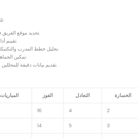
دورًا مهمًا في:
تل
تحديد موقع الفريق في جدول الدوري السوداني الممتاز.
تقييم أداء اللاعبين الأساسيين في المباريات.
تحليل خطط المدرب والتكتيكات المتبعة في المواجهات المختلفة.
تمكين الجماهير من متابعة الفريق والتنبؤ بالنتائج.
تقديم بيانات دقيقة للمحللين الرياضيين عن نقاط القوة والضعف.
الخسارة
التعادل
الفوز
المباريات
16
4
2
14
5
3