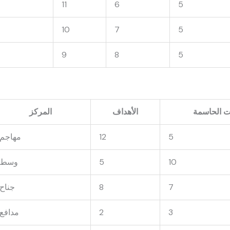
11
6
5
10
7
5
9
8
5
ت الحاسمة
الأهداف
المركز
5
12
مهاجم
10
5
وسط
7
8
جناح
3
2
مدافع