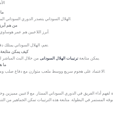
الأ
ما 
الهلال السوداني يتصدر الدوري السوداني الممتاز برصيد 52 نقطة بعد 22 مباراة.
من هم أبرز
أبرز اللاعبين هم عمر هوساوي، محمد أحمد، وعبد الرحمن عيسى.
نعم، الهلال السوداني يمتلك دفاعًا متماسكًا بقيادة مصطفى صالح.
كيف يمكن متابعة 
من خلال البث المباشر للقنوات الرسمية والمواقع الرياضية.
يمكن متابعة
ترتيبات الهلال السودانى
ما ه
الاعتماد على هجوم سريع ووسط ملعب متوازن مع دفاع صلب ومرونة في التشكيلة حسب المنافس.
 لفهم أداء الفريق في الدوري السوداني الممتاز. مع لاعبين مميزين وخط