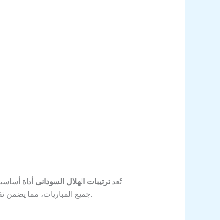
تُعد
ترتيبات الهلال السودانى
أداة أساسية
جميع المباريات، مما يضمن تفوقه المستمر في البطولة. متابعة هذه الترتيبات تمكن الجماهير من التنبؤ بالنتائج ومتابعة كل تحديثات الفريق بدقة.