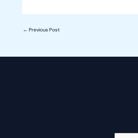
←
Previous Post
E