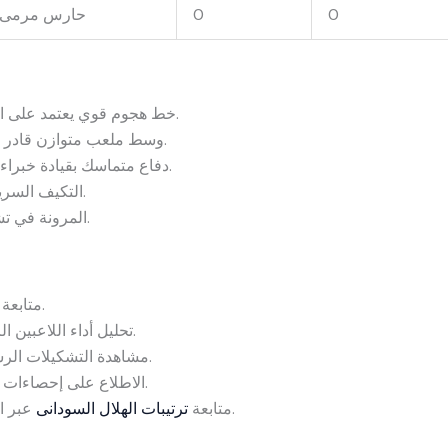
0
0
حارس مرمى
خط هجوم قوي يعتمد على السرعة والمهارة في إنهاء الهجمات.
وسط ملعب متوازن قادر على السيطرة على إيقاع المباريات.
دفاع متماسك بقيادة خبراء الدفاع للحفاظ على نظافة الشباك.
التكيف السريع مع استراتيجيات الفرق المنافسة.
المرونة في تشكيل الفريق حسب طبيعة المباراة.
متابعة أخبار الفريق قبل المباريات المهمة.
تحليل أداء اللاعبين الرئيسيين ومساهمتهم في المباريات.
مشاهدة التشكيلات الرسمية والتكتيك الذي يختاره المدرب.
الاطلاع على إحصاءات الفريق لمقارنة الأداء بين المباريات.
عبر القنوات الرسمية والمواقع الرياضية.
متابعة
ترتيبات الهلال السودانى