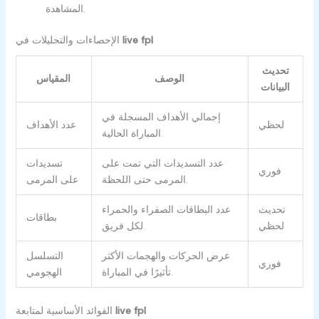
المشاهدة.
live fpl
الإحصاءات والتحليلات في
تحديث
الوصف
المقياس
البيانات
إجمالي الأهداف المسجلة في
لحظي
عدد الأهداف
المباراة الحالية.
عدد التسديدات التي تمت على
تسديدات
فوري
المرمى حتى اللحظة.
على المرمى
تحديث
عدد البطاقات الصفراء والحمراء
بطاقات
لحظي
لكل فريق.
عرض الحركات والهجمات الأكثر
التسلسل
فوري
تأثيرًا في المباراة.
الهجومي
live fpl
الفوائد الأساسية لمتابعة