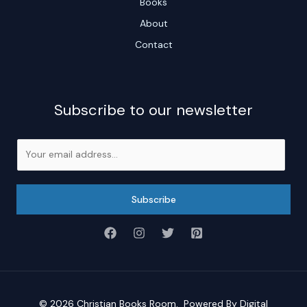
Books
About
Contact
Subscribe to our newsletter
E
m
a
i
Subscribe
l
*
© 2026
Christian Books Room
. Powered By
Digital