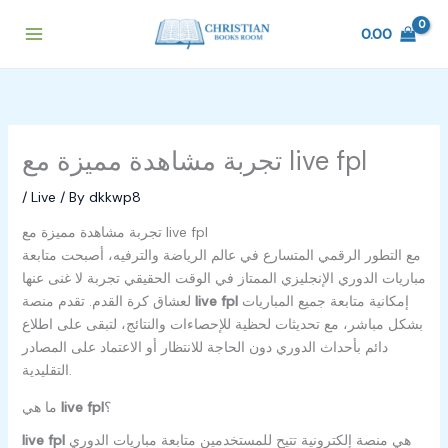
Skip
to
0.00
content
تجربة مشاهدة مميزة مع live fpl
/
Live
/ By
dkkwp8
تجربة مشاهدة مميزة مع live fpl
مع التطور الرقمي المتسارع في عالم الرياضة والترفيه، أصبحت متابعة
مباريات الدوري الإنجليزي الممتاز في الوقت الحقيقي تجربة لا غنى عنها
إمكانية متابعة جميع المباريات
live fpl
لعشاق كرة القدم. تقدم منصة
بشكل مباشر، مع تحديثات لحظية للإحصاءات والنتائج، لتبقى على اطلاع
دائم بأحداث الدوري دون الحاجة للانتظار أو الاعتماد على المصادر
التقليدية.
؟
live fpl
ما هي
هي منصة إلكترونية تتيح للمستخدمين متابعة مباريات الدوري
live fpl