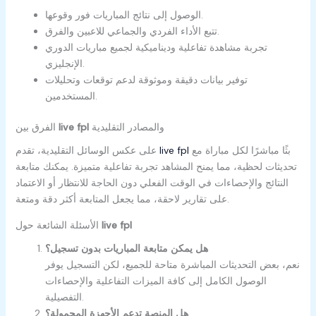
الوصول إلى نتائج المباريات فور وقوعها.
تتبع الأداء الفردي والجماعي للاعبين والفرق.
تجربة مشاهدة تفاعلية وديناميكية لجميع مباريات الدوري
الإنجليزي.
توفير بيانات دقيقة وموثوقة لدعم توقعات وتحليلات
المستخدمين.
والمصادر التقليدية
live fpl
الفرق بين
بثًا مباشرًا لكل مباراة مع
live fpl
على عكس الوسائل التقليدية، تقدم
تحديثات لحظية، مما يمنح المشاهد تجربة تفاعلية متميزة. يمكنك متابعة
النتائج والإحصاءات في الوقت الفعلي دون الحاجة للانتظار أو الاعتماد
على تقارير لاحقة، مما يجعل المتابعة أكثر دقة ومتعة.
live fpl
الأسئلة الشائعة حول
هل يمكن متابعة المباريات بدون تسجيل؟
نعم، بعض التحديثات المباشرة متاحة للجميع، لكن التسجيل يوفر
الوصول الكامل إلى كافة الميزات التفاعلية والإحصاءات
التفصيلية.
هل المنصة تدعم الأجهزة المحمولة؟