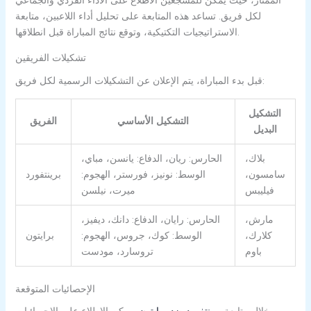
لكل فريق. تساعد هذه المتابعة على تحليل أداء اللاعبين، متابعة
الاستراتيجيات التكتيكية، وتوقع نتائج المباراة قبل انطلاقها.
تشكيلات الفريقين
قبل بدء المباراة، يتم الإعلان عن التشكيلات الرسمية لكل فريق:
التشكيل
التشكيل الأساسي
الفريق
البديل
بلاك،
الحارس: ريان، الدفاع: يانسن، مباي،
سامسون،
الوسط: نونيز، فورستر، الهجوم:
برينتفورد
فيليبس
ميرت، نيلسن
مارش،
الحارس: رايان، الدفاع: دانك، ديفيز،
كلارك،
الوسط: كوك، جروس، الهجوم:
برايتون
باوم
تروسارد، مودست
الإحصائيات المتوقعة