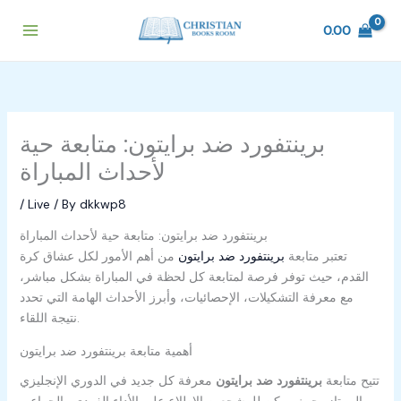
Skip
to
0.00
content
برينتفورد ضد برايتون: متابعة حية
لأحداث المباراة
/
Live
/ By
dkkwp8
برينتفورد ضد برايتون: متابعة حية لأحداث المباراة
تعتبر متابعة
برينتفورد ضد برايتون
من أهم الأمور لكل عشاق كرة
القدم، حيث توفر فرصة لمتابعة كل لحظة في المباراة بشكل مباشر،
مع معرفة التشكيلات، الإحصائيات، وأبرز الأحداث الهامة التي تحدد
نتيجة اللقاء.
أهمية متابعة برينتفورد ضد برايتون
تتيح متابعة
برينتفورد ضد برايتون
معرفة كل جديد في الدوري الإنجليزي
الممتاز، حيث يمكن للمشجعين الاطلاع على الأداء الفردي والجماعي