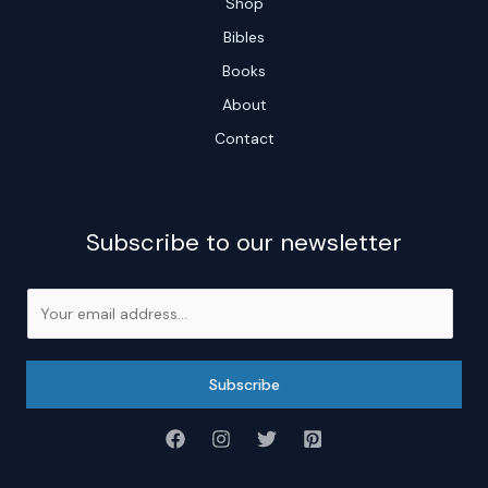
Shop
Bibles
Books
About
Contact
Subscribe to our newsletter
E
m
a
i
Subscribe
l
*