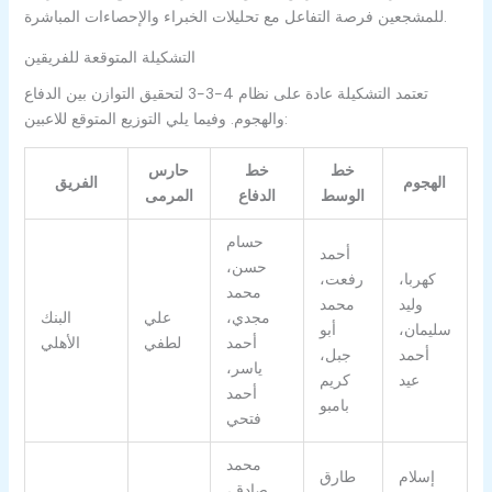
للمشجعين فرصة التفاعل مع تحليلات الخبراء والإحصاءات المباشرة.
التشكيلة المتوقعة للفريقين
تعتمد التشكيلة عادة على نظام 4-3-3 لتحقيق التوازن بين الدفاع
والهجوم. وفيما يلي التوزيع المتوقع للاعبين:
خط
خط
حارس
الهجوم
الفريق
الوسط
الدفاع
المرمى
حسام
أحمد
حسن،
كهربا،
رفعت،
محمد
وليد
محمد
مجدي،
علي
البنك
سليمان،
أبو
أحمد
لطفي
الأهلي
أحمد
جبل،
ياسر،
عيد
كريم
أحمد
بامبو
فتحي
محمد
إسلام
طارق
صادق،