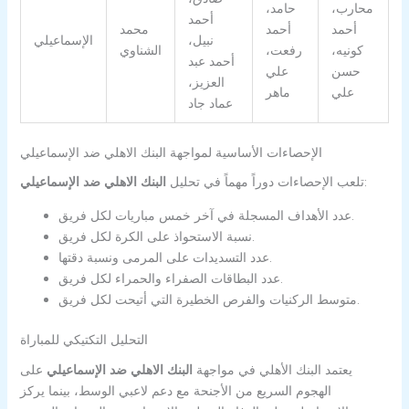
محارب،
حامد،
أحمد
أحمد
أحمد
محمد
نبيل،
الإسماعيلي
كونيه،
رفعت،
الشناوي
أحمد عبد
حسن
علي
العزيز،
علي
ماهر
عماد جاد
الإحصاءات الأساسية لمواجهة البنك الاهلي ضد الإسماعيلي
:
تلعب الإحصاءات دوراً مهماً في تحليل
البنك الاهلي ضد الإسماعيلي
عدد الأهداف المسجلة في آخر خمس مباريات لكل فريق.
نسبة الاستحواذ على الكرة لكل فريق.
عدد التسديدات على المرمى ونسبة دقتها.
عدد البطاقات الصفراء والحمراء لكل فريق.
متوسط الركنيات والفرص الخطيرة التي أتيحت لكل فريق.
التحليل التكتيكي للمباراة
يعتمد البنك الأهلي في مواجهة
البنك الاهلي ضد الإسماعيلي
على
الهجوم السريع من الأجنحة مع دعم لاعبي الوسط، بينما يركز