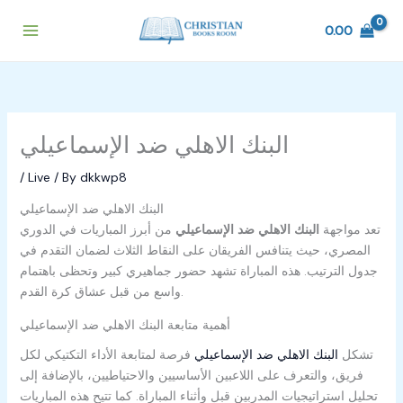
Skip
to
0.00
content
البنك الاهلي ضد الإسماعيلي
/
Live
/ By
dkkwp8
البنك الاهلي ضد الإسماعيلي
تعد مواجهة
البنك الاهلي ضد الإسماعيلي
من أبرز المباريات في الدوري
المصري، حيث يتنافس الفريقان على النقاط الثلاث لضمان التقدم في
جدول الترتيب. هذه المباراة تشهد حضور جماهيري كبير وتحظى باهتمام
واسع من قبل عشاق كرة القدم.
أهمية متابعة البنك الاهلي ضد الإسماعيلي
تشكل
البنك الاهلي ضد الإسماعيلي
فرصة لمتابعة الأداء التكتيكي لكل
فريق، والتعرف على اللاعبين الأساسيين والاحتياطيين، بالإضافة إلى
تحليل استراتيجيات المدربين قبل وأثناء المباراة. كما تتيح هذه المباريات