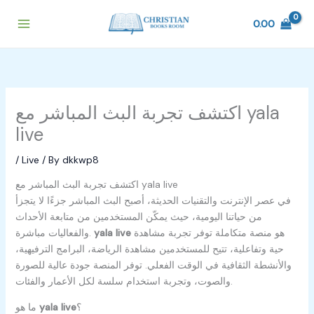
Skip
to
0.00
content
اكتشف تجربة البث المباشر مع yala
live
/
Live
/ By
dkkwp8
اكتشف تجربة البث المباشر مع yala live
في عصر الإنترنت والتقنيات الحديثة، أصبح البث المباشر جزءًا لا يتجزأ
من حياتنا اليومية، حيث يمكّن المستخدمين من متابعة الأحداث
هو منصة متكاملة توفر تجربة مشاهدة
yala live
والفعاليات مباشرة.
حية وتفاعلية، تتيح للمستخدمين مشاهدة الرياضة، البرامج الترفيهية،
والأنشطة الثقافية في الوقت الفعلي. توفر المنصة جودة عالية للصورة
والصوت، وتجربة استخدام سلسة لكل الأعمار والفئات.
؟
yala live
ما هو