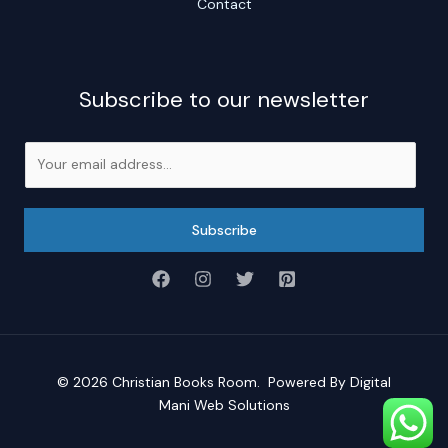
Contact
Subscribe to our newsletter
E
m
a
i
Subscribe
l
*
© 2026
Christian Books Room
. Powered By
Digital
Mani Web Solutions