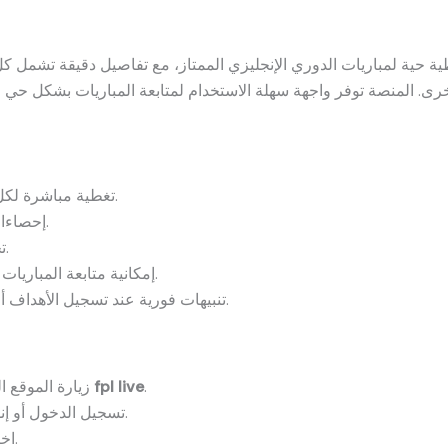
 الأخرى. المنصة توفر واجهة سهلة الاستخدام لمتابعة المباريات بشكل ح
تغطية مباشرة لكل أحداث المباريات بالدقيقة والثانية.
إحصاءات مفصلة عن أداء اللاعبين والفرق.
تحديث مستمر للنتائج وترتيب الفرق.
إمكانية متابعة المباريات على الأجهزة المحمولة والحواسيب.
تنبيهات فورية عند تسجيل الأهداف أو حدوث تغييرات مهمة في المباراة.
.
fpl live
زيارة الموقع الرسمي أو تحميل التطبيق الخاص بـ
تسجيل الدخول أو إنشاء حساب جديد لمتابعة المباريات.
اختيار المباراة المراد متابعتها مباشرة.