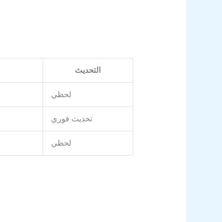
التحديث
لحظي
تحديث فوري
لحظي