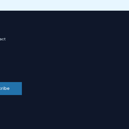
act
cribe