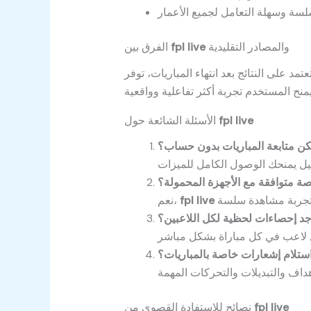
والمصادر التقليدية
fpl live
الفرق بين
fpl live
الأسئلة الشائعة حول
ن متابعة المباريات بدون حساب؟
صة متوافقة مع الأجهزة المحمولة؟
fpl live
نعم،
جد إحصاءات لحظية لكل اللاعبين؟
ستلام إشعارات خاصة بالمباريات؟
fpl live
نصائح للاستفادة القصوى من