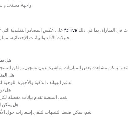
واجهة مستخدم سلسة وسهلة التعامل لجميع الأعمار.
تغطية حية وتحديثات فورية لكل حدث في المباراة، بما في ذلك
fpl live
على عكس المصادر التقليدية التي تعتمد على النتائج بعد انتهاء المباريات، توفر
تحليلات الأداء والبيانات الإحصائية، مما يمنح المستخدم تجربة أكثر تفاعلية وواقعية.
هل يمك
نعم، يمكن مشاهدة بعض المباريات مباشرة بدون تسجيل، ولكن التسجيل يمنحك الوصول الكامل للميزات.
هل المن
تدعم الهواتف الذكية والأجهزة اللوحية لتجربة مشاهدة سلسة.
هل تو
نعم، المنصة تقدم بيانات مفصلة لكل لاعب في كل مباراة بشكل مباشر.
هل يمكن ا
نعم، يمكن ضبط التنبيهات لتلقي إشعارات حول الأهداف والتبديلات والتحركات المهمة.