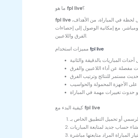
؟
fpl live
ما هو
هو نظام إلكتروني متخصص لتقديم تغطية حية لمباريات الدوري الإنجليزي الممتاز، مع تفاصيل دقيقة تشمل كل لحظة في المباراة، من الأهداف،
fpl live
ي ومباشر، مع إمكانية الوصول إلى إحصاءات
الفرق واللاعبين.
fpl live
مميزات استخدام
fpl live
كيفية البدء مع