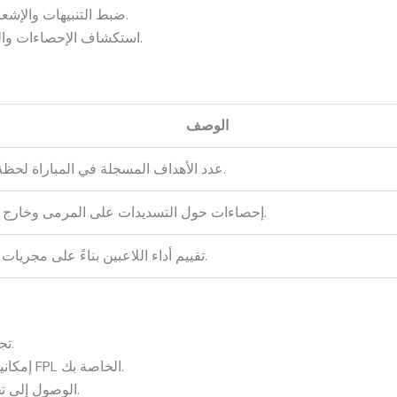
ضبط التنبيهات والإشعارات للحصول على تحديثات لحظية.
استكشاف الإحصاءات والبيانات التفصيلية لكل فريق ولاعب.
الوصف
عدد الأهداف المسجلة في المباراة لحظة بلحظة.
إحصاءات حول التسديدات على المرمى وخارج المرمى.
تقييم أداء اللاعبين بناءً على مجريات المباراة.
تجربة متابعة مباريات حية بدقة عالية.
إمكانية اتخاذ قرارات ذكية في إدارة فرق FPL الخاصة بك.
الوصول إلى تحليلات الأداء والإحصاءات المتقدمة.