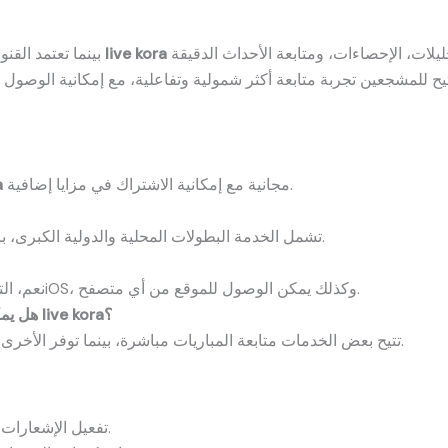
تجربة متكاملة تشمل النتائج اللحظية، التحليلات، الإحصاءات، ومتابعة الأحداث الدقيقة
live kora
بينما تعتمد القنوات التقليدية على البث المباشر فقط، يقدم
مجانية مع إمكانية الاشتراك في مزايا إضافية.
a
تشمل الخدمة البطولات المحلية والدولية الكبرى، بالإضافة إلى بعض البطولات العربية.
نعم، التطبيق متوافق مع أجهزة الأندرويد وiOS، وكذلك يمكن الوصول للموقع من أي متصفح.
؟
live kora
هل يمكن مشاهدة المباريات مباشرة عبر
تتيح بعض الخدمات متابعة المباريات مباشرة، بينما توفر الأخرى متابعة نصية مع التحديثات اللحظية.
تفعيل الإشعارات لتلقي التحديثات الهامة فور حدوثها.