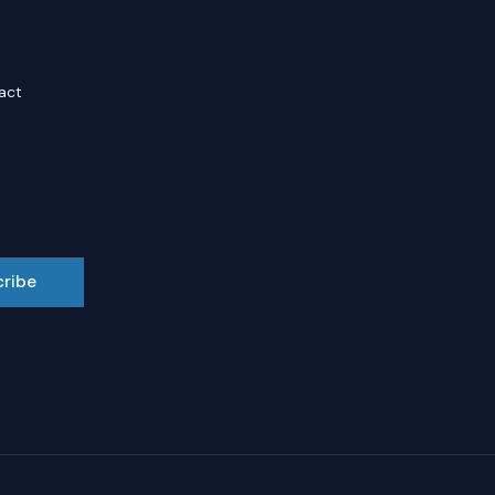
act
cribe