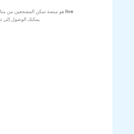
live
هو منصة تمكن المشجعين من متابعة المباريات مباشرة، مع عرض النتائج لحظة بلحظة، ومعلومات دقيقة عن كل فريق ولاعب. من خلال
، يمكنك الوصول إلى تغطية شاملة تشمل البطولات المحلية والدولية، سواء كانت الدوري الإنجليزي، الإسباني، أو البطولات العربية.