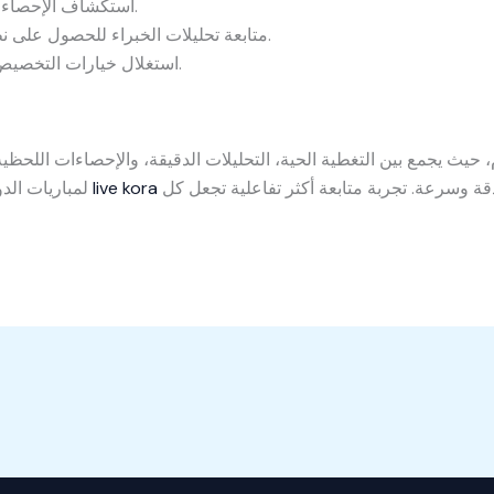
استكشاف الإحصاءات والتقارير لتعزيز فهم أداء الفرق.
متابعة تحليلات الخبراء للحصول على نظرة أعمق حول مجريات المباريات.
استغلال خيارات التخصيص لتحديد الفرق والدوريات المفضلة.
كل ما تحتاجه لمواكبة أحداث كرة القدم بدقة وسرعة. تجربة متابعة أكثر تفاعلية تجعل كل
live kora
لمباريات الدوري المحلي أو البطولات العالمية، يوفر لك