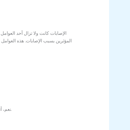
الإصابات كانت ولا تزال أحد العوامل 
المؤثرين بسبب الإصابات. هذه العوامل 
نعم، أتلتيكو مدريد يملك الفرصة في المنافسة على اللقب هذا الموسم حيث يحتل المركز الثالث برصيد 33 نقطة.