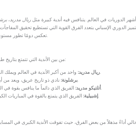
شهر الدوريات في العالم. يتنافس فيه أندية كبيرة مثل
ريال مدريد
،
برشل
يتميز الدوري الإسباني بتعدد الفرق القوية التي تستطيع تحقيق المفاج
تعكس دومًا تطور مستوى التنافس بين الأندية الكبرى في المسابقة.
من بين الأندية التي تتمتع بتاريخ طويل في الدوري الإسباني، نجد الفرق التالية:
واحد من أكبر الأندية في العالم ويملك العديد من البطولات المحلية والدولية.
ريال مدريد:
نادي ذو تاريخ عريق، ويعد من أبرز المنافسين في الدوري الإسباني.
برشلونة:
الفريق الذي دائماً ما ينافس بقوة في الدوري الإسباني على المراكز الأولى.
أتلتيكو مدريد:
الفريق الذي يتمتع بالقوة في المباريات الكبيرة ويحقق نتائج مميزة في الدوري.
إشبيلية:
الي أداءً مذهلاً من بعض الفرق، حيث تفوقت الأندية الكبرى في المسا