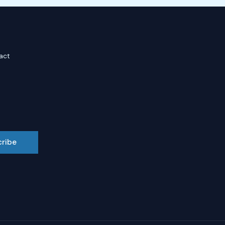
act
cribe